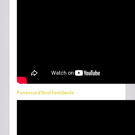
Ponéncia d’Oriol Fontdevila