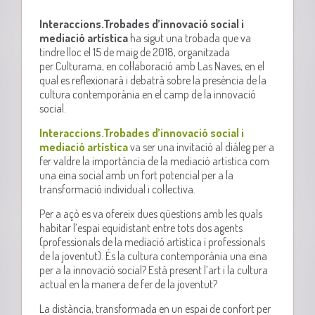
Interaccions.Trobades d’innovació social i
mediació artística
ha sigut una trobada que va
tindre lloc el 15 de maig de 2018, organitzada
per Culturama, en col·laboració amb Las Naves, en el
qual es reflexionarà i debatrà sobre la presència de la
cultura contemporània en el camp de la innovació
social.
Interaccions.Trobades d’innovació social i
mediació artística
va ser una invitació al diàleg per a
fer valdre la importància de la mediació artística com
una eina social amb un fort potencial per a la
transformació individual i col·lectiva.
Per a açò es va ofereix dues qüestions amb les quals
habitar l’espai equidistant entre tots dos agents
(professionals de la mediació artística i professionals
de la joventut). És la cultura contemporània una eina
per a la innovació social? Està present l’art i la cultura
actual en la manera de fer de la joventut?
La distància, transformada en un espai de confort per