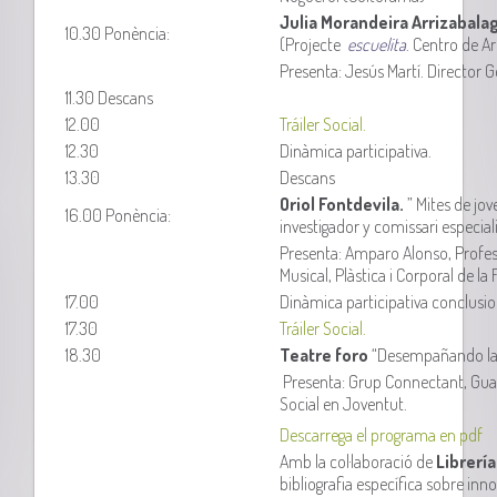
Julia Morandeira Arrizabala
10.30 Ponència:
(Projecte
escuelita
. Centro de A
Presenta: Jesús Martí. Director G
11.30 Descans
12.00
Tráiler Social.
12.30
Dinàmica participativa.
13.30
Descans
Oriol Fontdevila.
” Mites de jov
16.00 Ponència:
investigador y comissari especiali
Presenta: Amparo Alonso, Profess
Musical, Plàstica i Corporal de la 
17.00
Dinàmica participativa conclusio
17.30
Tráiler Social.
18.30
Teatre foro
“Desempañando la 
Presenta: Grup Connectant, Gua
Social en Joventut.
Descarrega el programa en pdf
Amb la col·laboració de
Librerí
bibliografia específica sobre inno