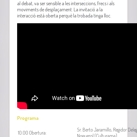
al debat, va ser sensible a les interseccions, frecs i als
moviments de desplaçament. La invitació a la
interacció està oberta perquè la trobada tinga lloc.
Programa
Sr. Berto Jaramillo, Regidor Deleg
10.00 Obertura:
Noguerol (Culturama)