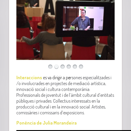
Interaccions
es va dirigir a p
e
rsones especialitzades i
/o involucrades en projectes de mediació artística,
innovació social i cultura contemporània.
Professionals de joventut i de l’àmbit cultural d’entitats
públiques i privades. Col·lectius interessats en la
producció cultural i en la innovació social. Artistes,
comissàries i comissaris d’exposicions.
Ponéncia de Julia Morandeira