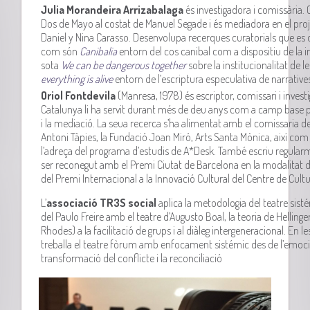
Julia Morandeira Arrizabalaga
és investigadora i comissària. C
Dos de Mayo al costat de Manuel Segade i és mediadora en el pr
Daniel y Nina Carasso. Desenvolupa recerques curatorials que es 
com són
Canibalia
entorn del cos canibal com a dispositiu de la i
sota
We can be dangerous together
sobre la institucionalitat de 
everything is alive
entorn de l’escriptura especulativa de narratives
Oriol Fontdevila
(Manresa, 1978) és escriptor, comissari i investi
Catalunya li ha servit durant més de deu anys com a camp base p
i la mediació. La seua recerca s’ha alimentat amb el
comissaria
de
Antoni Tàpies, la Fundació Joan Miró, Arts Santa Mònica, així com 
l’adreça del programa d’estudis de A*
Desk
. També escriu regularm
ser reconegut amb el Premi Ciutat de Barcelona en la modalitat d’
del Premi Internacional a la Innovació Cultural del Centre de Cu
L’
associació TR3S social
aplica la metodologia del teatre sis
del Paulo Freire amb el teatre d’Augusto Boal, la teoria de Hellinge
Rhodes) a la facilitació de grups i al diàleg intergeneracional. En l
treballa el teatre fòrum amb enfocament sistémic des de l’emocio
transformació del conflicte i la reconciliació