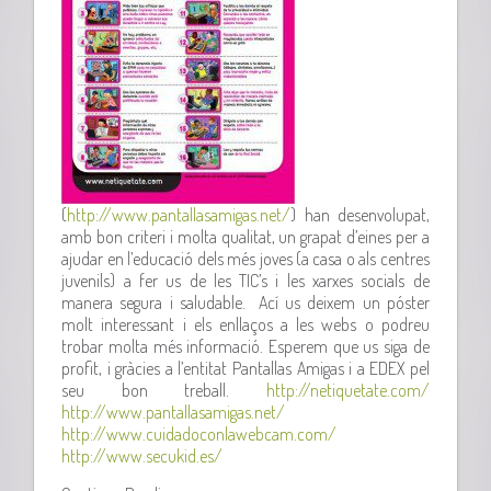
(
http://www.pantallasamigas.net/
) han desenvolupat,
amb bon criteri i molta qualitat, un grapat d’eines per a
ajudar en l’educació dels més joves (a casa o als centres
juvenils) a fer us de les TIC’s i les xarxes socials de
manera segura i saludable. Ací us deixem un póster
molt interessant i els enllaços a les webs o podreu
trobar molta més informació. Esperem que us siga de
profit, i gràcies a l’entitat Pantallas Amigas i a EDEX pel
seu bon treball.
http://netiquetate.com/
http://www.pantallasamigas.net/
http://www.cuidadoconlawebcam.com/
http://www.secukid.es/