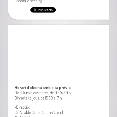
Continue Reading
Horari d'oficina amb cita prèvia:
De dilluns a divendres, de 9 a 14,30 h.
Dimarts i dijous, de 15,30 a 17 h.
-Direcció:
C/ Alcalde Cano Coloma 15 entl.