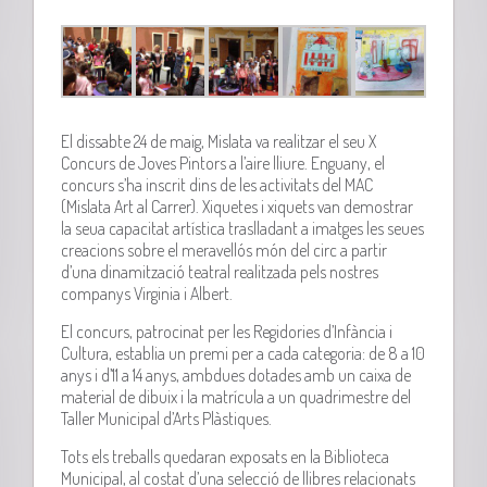
El dissabte 24 de maig, Mislata va realitzar el seu X
Concurs de Joves Pintors a l’aire lliure. Enguany, el
concurs s’ha inscrit dins de les activitats del MAC
(Mislata Art al Carrer). Xiquetes i xiquets van demostrar
la seua capacitat artística traslladant a imatges les seues
creacions sobre el meravellós món del circ a partir
d’una dinamització teatral realitzada pels nostres
companys Virginia i Albert.
El concurs, patrocinat per les Regidories d’Infància i
Cultura, establia un premi per a cada categoria: de 8 a 10
anys i d’11 a 14 anys, ambdues dotades amb un caixa de
material de dibuix i la matrícula a un quadrimestre del
Taller Municipal d’Arts Plàstiques.
Tots els treballs quedaran exposats en la Biblioteca
Municipal, al costat d’una selecció de llibres relacionats