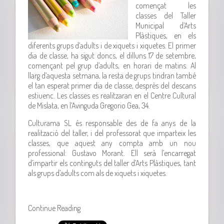
començat les
classes del Taller
Municipal d’Arts
Plàstiques, en els
diferents grups d’adults i de xiquets i xiquetes. El primer
dia de classe, ha sigut doncs, el dilluns 17 de setembre,
començant pel grup d’adults, en horari de matins. Al
llarg d’aquesta setmana, la resta de grups tindran també
el tan esperat primer dia de classe, desprès del descans
estiuenc. Les classes es realitzaran en el Centre Cultural
de Mislata, en l’Avinguda Gregorio Gea, 34.
Culturama SL és responsable des de fa anys de la
realització del taller, i del professorat que imparteix les
classes, que aquest any compta amb un nou
professional: Gustavo Morant. Ell serà l’encarregat
d’impartir els continguts del taller d’Arts Plàstiques, tant
als grups d’adults com als de xiquets i xiquetes.
Continue Reading