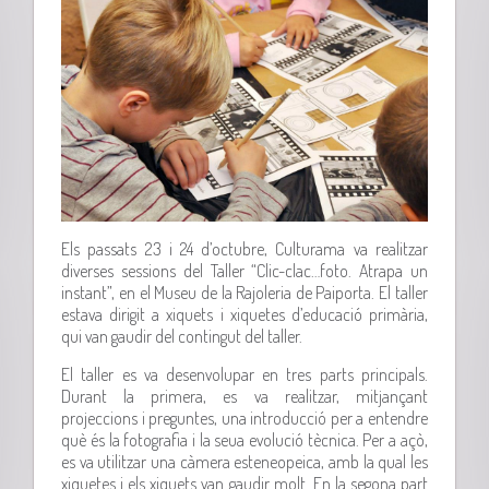
Els passats 23 i 24 d’octubre, Culturama va realitzar
diverses sessions del Taller “Clic-clac…foto. Atrapa un
instant”, en el Museu de la Rajoleria de Paiporta. El taller
estava dirigit a xiquets i xiquetes d’educació primària,
qui van gaudir del contingut del taller.
El taller es va desenvolupar en tres parts principals.
Durant la primera, es va realitzar, mitjançant
projeccions i preguntes, una introducció per a entendre
què és la fotografia i la seua evolució tècnica. Per a açò,
es va utilitzar una càmera esteneopeica, amb la qual les
xiquetes i els xiquets van gaudir molt. En la segona part