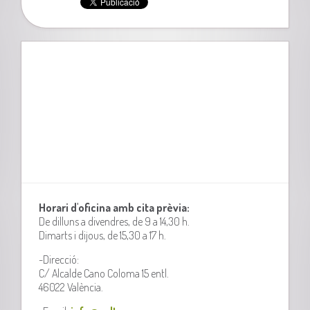
Horari d'oficina amb cita prèvia:
De dilluns a divendres, de 9 a 14,30 h.
Dimarts i dijous, de 15,30 a 17 h.
-Direcció:
C/ Alcalde Cano Coloma 15 entl.
46022 València.