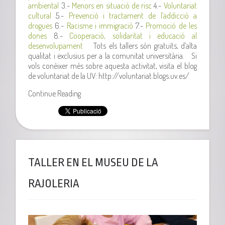
ambiental
3.-
Menors en situació de risc
4.-
Voluntariat
cultural
5.-
Prevenció i tractament de l’addicció a
drogues
6.-
Racisme i immigració
7.-
Promoció de les
dones
8.-
Cooperació, solidaritat i educació al
desenvolupament
Tots els tallers són gratuïts, d’alta
qualitat i exclusius per a la comunitat universitària. Si
vols conèixer més sobre aquesta activitat, visita el blog
de voluntariat de la UV: http://voluntariat.blogs.uv.es/
Continue Reading
TALLER EN EL MUSEU DE LA
RAJOLERIA