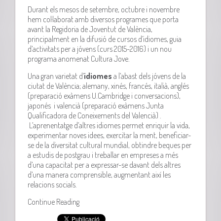
Durant els mesos de setembre, octubre i novembre
hem col·laborat amb diversos programes que porta
avant la Regidoria de Joventut de València,
principalment en la difusió de cursos d’idiomes, guia
d’activitats per a jóvens (curs 2015-2016) i un nou
programa anomenat Cultura Jove.
Una gran varietat d’
idiomes
a l’abast dels jóvens de la
ciutat de València; alemany, xinés, francés, italià, anglés
(preparació exàmens U.Cambridge i conversacions),
japonés i valencià (preparació exàmens Junta
Qualificadora de Coneixements del Valencià) .
L’aprenentatge d’altres idiomes permet enriquir la vida,
experimentar noves idees, exercitar la ment, beneficiar-
se de la diversitat cultural mundial, obtindre beques per
a estudis de postgrau i treballar en empreses a més
d’una capacitat per a expressar-se davant dels altres
d’una manera comprensible, augmentant així les
relacions socials.
Continue Reading