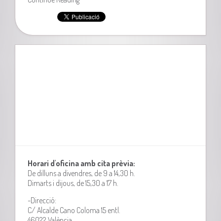
Horari d'oficina amb cita prèvia:
De dilluns a divendres, de 9 a 14,30 h.
Dimarts i dijous, de 15,30 a 17 h.
-Direcció:
C/ Alcalde Cano Coloma 15 entl.
46022 València.