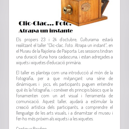
Els propers 23 i 24 d’octubre, Culturama estarà
realitzant el taller “Clic-clac…foto. Atrapa un instant”, en
el Museu de la Rajoleria de Paiporta. Les sessions tindran
una duració d’una hora cadascuna, i estan adreçades a
xiquets i xiquetes d’educació primària.
El taller es planteja com una introducció al món de la
fotografia, per a que mitjançant una sèrie de
dinàmiques i jocs, els participants puguen entendre
què és la fotografia, i conèixer els principis bàsics que la
fonamenten com un art visual i ferramenta de
comunicació. Aquest taller, ajudarà a estimular la
creació artística dels participants, a comprendre el
llenguatge de les arts visuals, i a dinamitzar el museu i
fer-ho més pròxim als xiquets i a les xiquetes.
Continue Reading