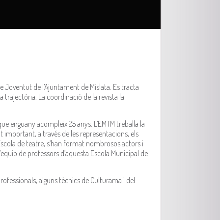
e Joventut de l’Ajuntament de Mislata. Es tracta
a trajectòria. La coordinació de la revista la
 que enguany acompleix 25 anys. L’EMTM treballa la
t important, a través de les representacions, els
a Escola de teatre, s’han format nombrosos actors i
 L’equip de professors d’aquesta Escola Municipal de
rofessionals, alguns tècnics de Culturama i del