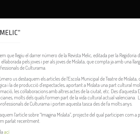
“MELIC”
 que llegiu el darrer número de la Revista Melic, editada per la Regidoria d
 el·laborada pels joves i per als joves de Mislata, que compta ja amb una llarg
ofessionals de Culturama.
mero us destaquem els articles de l’Escola Municipal de Teatre de Mislata,
ica i la de producció d’espectacles, aportant a Mislata una part cultural mol
ormació, les col·laboracions amb altres actes de la ciutat, etc. Des d’aquest
ncianes, molts dels quals formen part de la vida cultural actual valenciana.
professionals de Culturama i porten aquesta tasca des de fa molts anys.
uem l’article sobre “Imagina Mislata”, projecte del qual participen com a p
em parlat recentment.
-la
ací