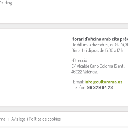
Reading
Horari d'oficina amb cita prè
De dilluns a divendres, de 9 a 14,3
Dimarts i dijous, de 15,30 a 17 h.
-Direcció:
C/ Alcalde Cano Coloma 15 entl.
46022 València.
-Email:
info@culturama.es
-Telèfon:
96 379 94 73
rama
Avís legal i Política de cookies