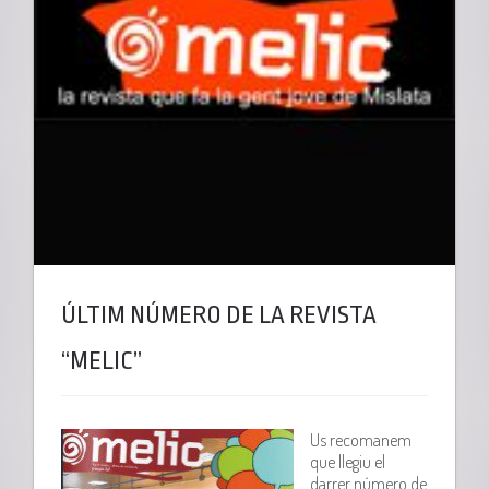
ÚLTIM NÚMERO DE LA REVISTA
“MELIC”
Us recomanem
que llegiu el
darrer número de