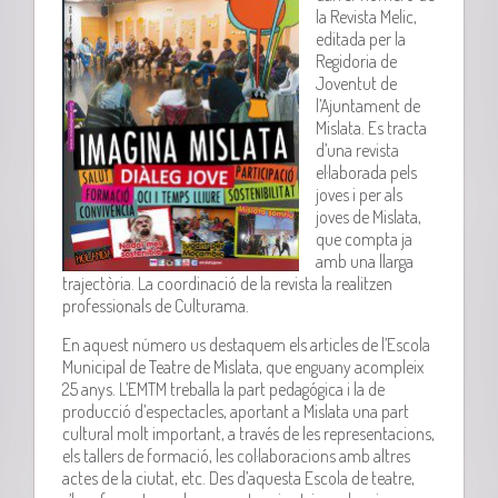
la Revista Melic,
editada per la
Regidoria de
Joventut de
l’Ajuntament de
Mislata. Es tracta
d’una revista
el·laborada pels
joves i per als
joves de Mislata,
que compta ja
amb una llarga
trajectòria. La coordinació de la revista la realitzen
professionals de Culturama.
En aquest número us destaquem els articles de l’Escola
Municipal de Teatre de Mislata, que enguany acompleix
25 anys. L’EMTM treballa la part pedagógica i la de
producció d’espectacles, aportant a Mislata una part
cultural molt important, a través de les representacions,
els tallers de formació, les col·laboracions amb altres
actes de la ciutat, etc. Des d’aquesta Escola de teatre,