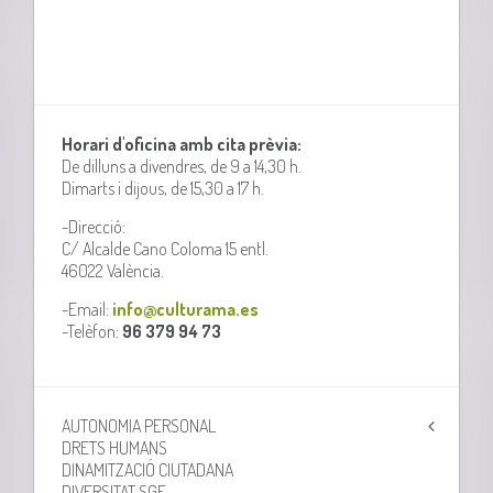
Horari d'oficina amb cita prèvia:
De dilluns a divendres, de 9 a 14,30 h.
Dimarts i dijous, de 15,30 a 17 h.
-Direcció:
C/ Alcalde Cano Coloma 15 entl.
46022 València.
-Email:
info@culturama.es
-Telèfon:
96 379 94 73
AUTONOMIA PERSONAL
DRETS HUMANS
DINAMITZACIÓ CIUTADANA
DIVERSITAT SGF