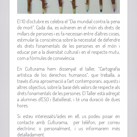
El 10 d’octubre es celebra el “Dia mundial contra la pena
de mort”. Cada dia, es vulneren en el món els drets de
millars de persones i es fa necessari entre d’altres coses,
estimular la consciència sobre la necessitat de defendre
els drets fonamentals de les persones en el món i
educar per a la diversitat cultural i en el respecte mutu,
com a fórmules de convivència.
En Culturama hem dissenyat el taller, “Cartografía
artística de los derechos humanos”, que treballa, a
través d’una aproximació a l’art contemporani, aquests i
altres objectius, sobre la base dels valors de respecte als
drets fonamentals de les persones. El Taller està adreçat
a alumnes d’ESO i Batxillerat, i té una duració de dues
hores.
Si esteu interessats/ades en ell, us podeu posar en
contacte amb Culturama, per telèfon, per correu
electrònic o personalment, i us informarem més
detalladament.