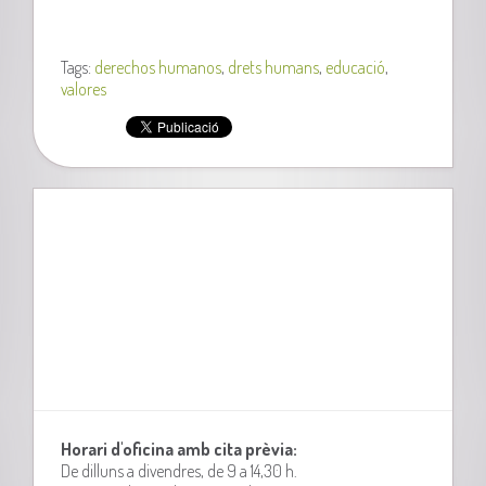
Tags:
derechos humanos
,
drets humans
,
educació
,
valores
Horari d'oficina amb cita prèvia:
De dilluns a divendres, de 9 a 14,30 h.