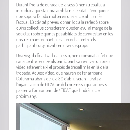
Durant l’hora de durada de la sessió hem treballat a
introduir aquesta obra amb la necessitat i l’enriquidor
que suposa l’ajuda mútua en una societat com és
l’actual. L’activitat preveu donar lloc a la reflexió sobre
quins col·lectius considerem queden avui al marge de la
societat i sobre quines possibilitats de canvi estan en les
nostres mans donant lloc a un debat entre els
participants organitzats en diversos grups.
Una vegada finalitzada la sessió, hem convidat al fet que
cada centre
recolze
als participants a realitzar un breu
vídeo estenent així el procés de treball més enllà de la
trobada. Aquest vídeo, que hauran de fer arribar a
Cuturama
abans del dia 30 d’abril, seran lliurats a
l’organització de
FICAE
amb la premissa que aquests
passen a formar part de 4
FICAE
que tindrà lloc el
pròxim any.