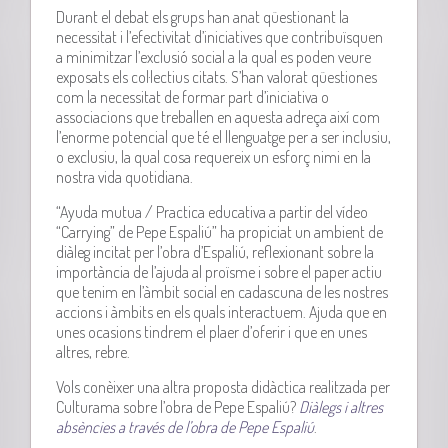
Durant el debat els grups han anat qüestionant la
necessitat i l’efectivitat d’iniciatives que contribuïsquen
a minimitzar l’exclusió social a la qual es poden veure
exposats els col·lectius citats. S’han valorat qüestiones
com la necessitat de formar part d’iniciativa o
associacions que treballen en aquesta adreça així com
l’enorme potencial que té el llenguatge per a ser inclusiu,
o exclusiu, la qual cosa requereix un esforç nimi en la
nostra vida quotidiana.
“Ayuda mutua / Practica educativa a partir del vídeo
“
Carrying
” de
Pepe
Espaliú
” ha propiciat un ambient de
diàleg incitat per l’obra d’
Espaliú
, reflexionant sobre la
importància de l’ajuda al proïsme i sobre el paper actiu
que tenim en l’àmbit social en cadascuna de les nostres
accions i àmbits en els quals interactuem. Ajuda que en
unes ocasions tindrem el plaer d’oferir i que en unes
altres, rebre.
Vols conèixer una altra proposta didàctica realitzada per
Culturama sobre l’obra de Pepe Espaliú?
Diàlegs i altres
absències a través de l’obra de Pepe Espaliú
.