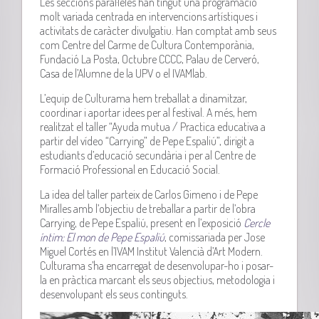
Les seccions paral·leles han tingut una programació
molt variada centrada en intervencions artístiques i
activitats de caràcter divulgatiu. Han comptat amb seus
com Centre del Carme de Cultura Contemporània,
Fundació La Posta, Octubre
CCCC
, Palau de Cerveró,
Casa de l’Alumne de la UPV o el
IVAMlab
.
L’equip de
Culturama
hem treballat a dinamitzar,
coordinar i aportar idees per al festival. A més, hem
realitzat el taller “Ayuda mutua / Practica educativa a
partir del vídeo “
Carrying
” de
Pepe
Espaliú
”, dirigit a
estudiants d’educació secundària i per al Centre de
Formació Professional en Educació Social.
La idea del taller parteix de
Carlos
Gimeno
i de
Pepe
Miralles amb l’objectiu de treballar a partir de l’obra
Carrying
, de
Pepe
Espaliú
, present en l’exposició
Cercle
íntim: El mon de
Pepe
Espaliú
, comissariada per
Jose
Miguel
Cortés en l’IVAM Institut Valencià d
’
Art Modern.
Culturama
s’ha encarregat de desenvolupar-ho i posar-
la en pràctica marcant els seus objectius, metodologia i
desenvolupant els seus continguts.