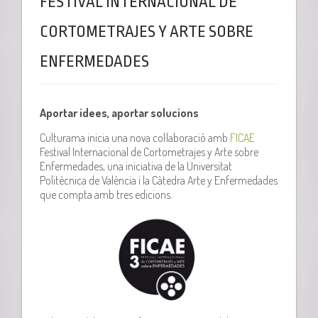
FESTIVAL INTERNACIONAL DE
CORTOMETRAJES Y ARTE SOBRE
ENFERMEDADES
Aportar idees, aportar solucions
Culturama inicia una nova col·laboració amb
FICAE
Festival Internacional de Cortometrajes y Arte sobre
Enfermedades, una iniciativa de la Universitat
Politècnica de València i la Càtedra Arte y Enfermedades
que compta amb tres edicions.