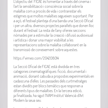
L’objectiu del FICAE és fomentar a través del cinema i
l’art la sensibilització i consciència social sobre la
malaltia com a procés de vida i contrarestar els
estigmes que moltes malalties segueixen suportant. Per
a açò, el festival planteja d’una banda una Secció Oficial
i per un altra, diversos projectes paral·lels que donen lloc
durant el festival. La resta de l’any ofereix seccions
nòmades per a estimular la creació i difusió audiovisual
i artística i donar una major visibilitat a les
representacions sobre la malaltia col·laborant en la
transmissió de coneixement sobre aquestes.
https://vimeo.com/204208014
La Secció Oficial de FICAE està dividida en tres
categories cinematogràfiques: ficció, documental i
animació, donant cabuda a propostes experimentals en
cadascuna d’elles. Les passades dels curtmetratges
estan dividits per blocs temàtics que responen a
diferents tipus de malalties. En la tercera edició,
ja finalitzada, ha sigut l’IVAM Institut Valencià d
’
Art
Modern la seua seu.