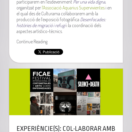
participarem en l’esdeveniment
Per una vida digna
,
organitzat per
l’Associació Aquarius Supervivientes
i en
el qual des de Culturama col·laborarem amb la
producció de l’exposició fotogràfica
Desenfocades:
històries de migració i refugi
i la coordinació dels
aspectes artístico-tècnics.
Continue Reading
EXPERIÈNCIE(S): COL·LABORAR AMB