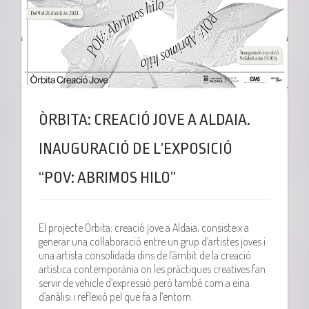
ÒRBITA: CREACIÓ JOVE A ALDAIA.
INAUGURACIÓ DE L’EXPOSICIÓ
“POV: ABRIMOS HILO”
El projecte Òrbita: creació jove a Aldaia, consisteix a
generar una col·laboració entre un grup d’artistes joves i
una artista consolidada dins de l’àmbit de la creació
artística contemporània on les pràctiques creatives fan
servir de vehicle d’expressió però també com a eina
d’anàlisi i reflexió pel que fa a l’entorn.