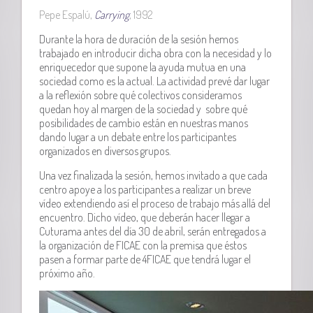
Pepe Espalú,
Carrying
, 1992
Durante la hora de duración de la sesión hemos
trabajado en introducir dicha obra con la necesidad y lo
enriquecedor que supone la ayuda mutua en una
sociedad como es la actual. La actividad prevé dar lugar
a la reflexión sobre qué colectivos consideramos
quedan hoy al margen de la sociedad y sobre qué
posibilidades de cambio están en nuestras manos
dando lugar a un debate entre los participantes
organizados en diversos grupos.
Una vez finalizada la sesión, hemos invitado a que cada
centro apoye a los participantes a realizar un breve
vídeo extendiendo así el proceso de trabajo más allá del
encuentro. Dicho vídeo, que deberán hacer llegar a
Cuturama antes del día 30 de abril, serán entregados a
la organización de FICAE con la premisa que éstos
pasen a formar parte de 4FICAE que tendrá lugar el
próximo año.