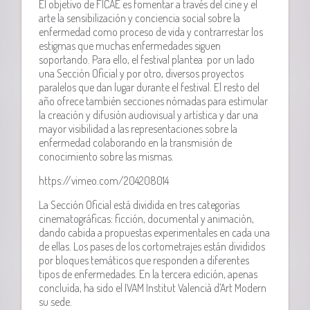
El objetivo de FICAE es fomentar a través del cine y el
arte la sensibilización y conciencia social sobre la
enfermedad como proceso de vida y contrarrestar los
estigmas que muchas enfermedades siguen
soportando. Para ello, el festival plantea por un lado
una Sección Oficial y por otro, diversos proyectos
paralelos que dan lugar durante el festival. El resto del
año ofrece también secciones nómadas para estimular
la creación y difusión audiovisual y artística y dar una
mayor visibilidad a las representaciones sobre la
enfermedad colaborando en la transmisión de
conocimiento sobre las mismas.
https://vimeo.com/204208014
La Sección Oficial está dividida en tres categorías
cinematográficas: ficción, documental y animación,
dando cabida a propuestas experimentales en cada una
de ellas. Los pases de los cortometrajes están divididos
por bloques temáticos que responden a diferentes
tipos de enfermedades. En la tercera edición, apenas
concluída, ha sido el IVAM Institut Valencià d’Art Modern
su sede.