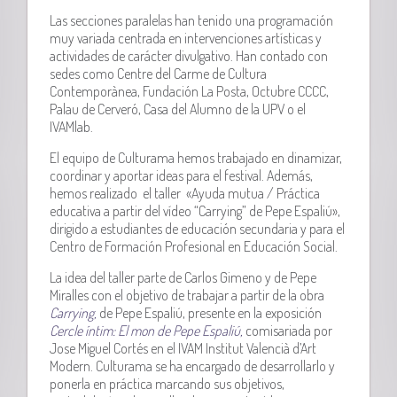
Las secciones paralelas han tenido una programación
muy variada centrada en intervenciones artísticas y
actividades de carácter divulgativo. Han contado con
sedes como Centre del Carme de Cultura
Contemporànea, Fundación La Posta, Octubre CCCC,
Palau de Cerveró, Casa del Alumno de la UPV o el
IVAMlab.
El equipo de Culturama hemos trabajado en dinamizar,
coordinar y aportar ideas para el festival. Además,
hemos realizado el taller «Ayuda mutua / Práctica
educativa a partir del vídeo “Carrying” de Pepe Espaliú»,
dirigido a estudiantes de educación secundaria y para el
Centro de Formación Profesional en Educación Social.
La idea del taller parte de Carlos Gimeno y de Pepe
Miralles con el objetivo de trabajar a partir de la obra
Carrying,
de Pepe Espaliú, presente en la exposición
Cercle íntim: El mon de Pepe Espaliú,
comisariada por
Jose Miguel Cortés en el IVAM Institut Valencià d’Art
Modern. Culturama se ha encargado de desarrollarlo y
ponerla en práctica marcando sus objetivos,