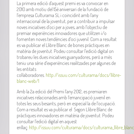
La primera edició d’aquest premi es va convocar en
2010 amb motiu del 15é aniversari de la fundació de
l’empresa Culturama SL i coincidint amb l’any
internacional de la joventut, per a contribuir a impulsar
noves iniciatives d’oci per a joves, amb l’objectiu de
premiar experiències innovadores que utilitzen i/o
fomenten noves tendències d’oci juvenil. Com a resultat
es va publicar el Llibre Blanc de bones pràctiques en
matèria de joventut. Podeu consultar l’edició digital on
trobareu les dues iniciatives guanyadores, però a més
teniu una sèrie d’experiències realitzades per algunes de
les entitats
col·laboradores.
http://issuu.com/culturama/docs/llibre-
blanc-web/1
Amb la 2a edició del Premi l’any 2012, es premiaren
iniciatives relacionades amb l’emancipació juvenil en
totes les seus besants, però en especial la de l’ocupació.
Com a resultat es va publicar el Segon Llibre Blanc de
pràctiques innovadores en matèria de joventut. Podeu
consultar l’edició digital en aquest
enllaç:
http://issuu.com/culturama/docs/culturama_llibre_blan