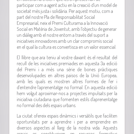
participar com a agent actiu en la creació d’un model de
societat més justa i solidària. Per aquest motiu, com a
part del nostre Pla de Responsabilitat Social
Empresarial, neix el Premi Culturama a la Innovació
Social en Matèria de Joventut, amb l’objectiu de generar
un diàleg amb el nostre entorn a través del suport a
iniciatives innovadores amb un clar compromís social
en el qual la cultura es convertisca en un valor essencial.
El llibre que ara teniu al vostre davant és el resultat del
recull de les iniciatives premiades en aquesta 3a edició
del Premi i a més una sèrie de bones pràctiques
desenvolupades en altres països de la Unió Europea,
amb les quals es mostren altres formes de fer i
d’entendre l’aprenentatge no formal. En aquesta edició
hem volgut aproximar-nos a projectes impulsats per la
iniciativa ciutadana que fomenten estils d’aprenentatge
no formal des dels espais urbans.
La ciutat ofereix espais dinàmics i versàtils que faciliten
oportunitats per a aprendre i per a emprendre en
diversos aspectes al llarg de la nostra vida. Aquests
espais es constitueixen en recursos formatius