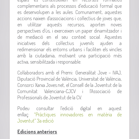
complementaris als processos d’educació formal que
es desenvolupen a les aules. Comunament, aquestes
accions naixen d’associacions i col·lectius de joves que,
en utilitzar aquests recursos, aporten noves
perspectives d’ús, i exerceixen un paper dinamitzador i
de mediació en el seu context social. Aquestes
iniciatives dels col·lectius juvenils ajuden a
redimensionar els entorns urbans i faciliten els vincles
amb la ciutadania, motivant una participació més
activa, sensibilitzada i responsable.
Col·laboradors amb el Premi: Generalitat Jove – IVAJ,
Diputació Provincial de València, Universitat de València,
Consorci Xarxa Joves.net, el Consell de la Joventut de la
Comunitat Valenciana-CJCV i l’Associació de
Professionals de Joventut de la CV.
Podeu consultar l’edició digital en aquest
enllaç:
“Pràctiques innovadores en matèria de
Joventut” 3a edició
Edicions anteriors