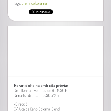
Tags:
premi culturama
Horari d'oficina amb cita prèvia:
De dilluns a divendres, de 9 a 14,30 h.
Dimarts i dijous, de 15,30 a 17 h.
-Direcció:
C/ Alcalde Cano Coloma 15 entl.