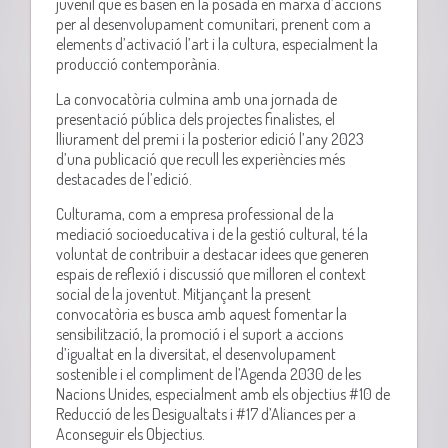
juvenil que es basen en la posada en marxa d’accions
per al desenvolupament comunitari, prenent com a
elements d’activació l’art i la cultura, especialment la
producció contemporània.
La convocatòria culmina amb una jornada de
presentació pública dels projectes finalistes, el
lliurament del premi i la posterior edició l’any 2023
d’una publicació que recull les experiències més
destacades de l’edició.
Culturama, com a empresa professional de la
mediació socioeducativa i de la gestió cultural, té la
voluntat de contribuir a destacar idees que generen
espais de reflexió i discussió que milloren el context
social de la joventut. Mitjançant la present
convocatòria es busca amb aquest fomentar la
sensibilització, la promoció i el suport a accions
d’igualtat en la diversitat, el desenvolupament
sostenible i el compliment de l’Agenda 2030 de les
Nacions Unides, especialment amb els objectius #10 de
Reducció de les Desigualtats i #17 d’Aliances per a
Aconseguir els Objectius.