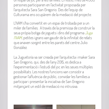
persones participaren en l’activitat proposada per
l’arquitecta Sara San Gregorio. Des de l’equip de
Culturama ens ocupàrem de la mediació del projecte.
L’IVAM s’ha convertit en un espai de trobada per a un
miler de famílies. A través de la premissa de construir la
seua pròpia botiga de joguets i dins del programa
Juga
l’IVAM
, petites i grans van gaudir de la infinitat de relats
que anaven sorgint entre les parets del centre Julio
González.
La Juguetoría va ser creada per l’arquitecta i maker Sara
San Gregorio, qui, des de l’any 2015, es dedica a
l’experimentació i l’estudi del joc en les seues múltiples
possibilitats. Les nostres funcions van consistir a
gestionar l’afluència de públic, convidar les famílies a
participar i presentar la iniciativa de San Gregorio
mitjançant un estil de mediació no intrusiva.