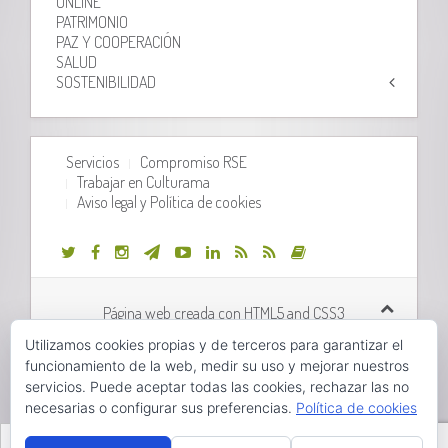
ONLINE
PATRIMONIO
PAZ Y COOPERACIÓN
SALUD
SOSTENIBILIDAD
Servicios
Compromiso RSE
Trabajar en Culturama
Aviso legal y Política de cookies
Página web creada con HTML5 and CSS3
Utilizamos cookies propias y de terceros para garantizar el
Desarrollo web realizado por
Orix Systems
funcionamiento de la web, medir su uso y mejorar nuestros
servicios. Puede aceptar todas las cookies, rechazar las no
necesarias o configurar sus preferencias.
Política de cookies
Hola, pincha aquí para abrir el chat.
Valencià
Castellano