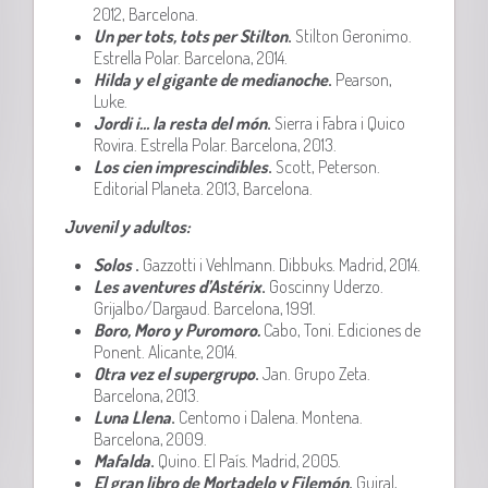
2012, Barcelona.
Un per tots, tots per Stilton
.
Stilton Geronimo.
Estrella Polar. Barcelona, 2014.
Hilda y el gigante de medianoche
.
Pearson,
Luke.
Jordi i… la resta del món
.
Sierra i Fabra i Quico
Rovira. Estrella Polar. Barcelona, 2013.
Los cien imprescindibles
.
Scott, Peterson.
Editorial Planeta. 2013, Barcelona.
Juvenil y adultos:
Solos
.
Gazzotti i Vehlmann. Dibbuks. Madrid, 2014.
Les aventures d’Astérix
.
Goscinny Uderzo.
Grijalbo/Dargaud. Barcelona, 1991.
Boro, Moro y Puromoro.
Cabo, Toni. Ediciones de
Ponent. Alicante, 2014.
Otra vez el supergrupo
.
Jan. Grupo Zeta.
Barcelona, 2013.
Luna Llena
.
Centomo i Dalena. Montena.
Barcelona, 2009.
Mafalda
.
Quino. El País. Madrid, 2005.
El gran libro de Mortadelo y Filemón
.
Guiral,