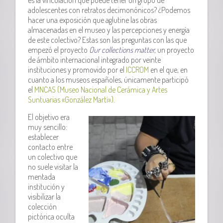
adolescentes con retratos decimonónicos?
¿Podemos
hacer una exposición que aglutine las obras
almacenadas en el museo y las percepciones y energía
de este colectivo? Estas son las preguntas con las que
empezó el proyecto
Our collections matter,
un proyecto
de ámbito internacional integrado por veinte
instituciones y promovido por el
ICCROM
en el que, en
cuanto a los museos españoles, únicamente participó
el
MNCAS (Museo Nacional de Cerámica y Artes
Suntuarias «González Martí»).
El objetivo era
muy sencillo:
establecer
contacto entre
un colectivo que
no suele visitar la
mentada
institución y
visibilizar la
colección
pictórica oculta