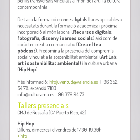
perfils transversals vinculats al món de l’art i la cultura
contemporània.
Destaca la formació en eines digitals lliures aplicables a
necessitats durant la formació acadèmica i pròxima
incorporació al món laboral (
Recursos digitals:
fotografia, disseny i xarxes socials
) així com de
caràcter creatiu i comunicatiu (
Crea el teu
pódcast
). Predomina la presència del compromís
social vinculat a la sostenibilitat ambiental (
Art Lab:
art i sostenibilitat ambiental
) i la cultura urbana
(
Hip Hop
).
Més informació:
infojuventud@valencia.es
T. 96 352
54 78, extensió 7103
info@culturama.es – 96 379 94 73
Tallers presencials
CMJ de Russafa (C/ Puerto Rico, 42)
Hip Hop
Dilluns, dimecres i divendres de 17.30-19.30h
+info