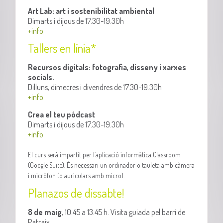
Art Lab: art i sostenibilitat ambiental
Dimarts i dijous de 17.30-19.30h
+info
Tallers en línia*
Recursos digitals: fotografia, disseny i xarxes
socials.
Dilluns, dimecres i divendres de 17.30-19.30h
+info
Crea el teu pódcast
Dimarts i dijous de 17.30-19.30h
+info
El curs serà impartit per l’aplicació informàtica Classroom
(Google Suite). És necessari un ordinador o tauleta amb càmera
i micròfon (o auriculars amb micro).
Planazos de dissabte!
8 de maig
, 10.45 a 13.45 h. Visita guiada pel barri de
Patraix.