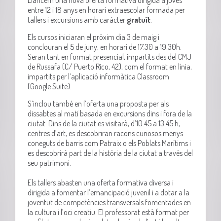
entre 12 i 18 anys en horari extraescolar formada per
tallers i excursions amb caràcter
gratuït
.
Els cursos iniciaran el pròxim dia 3 de maig i
conclouran el 5 de juny, en horari de 17.30 a 19.30h.
Seran tant en format presencial, impartits des del CMJ
de Russafa (C/ Puerto Rico, 42), com el format en línia,
impartits per l’aplicació informàtica Classroom
(Google Suite).
S’inclou també en l’oferta una proposta per als
dissabtes al matí basada en excursions dins i fora de la
ciutat. Dins de la ciutat es visitarà, d’10.45 a 13.45 h,
centres d’art, es descobriran racons curiosos menys
coneguts de barris com Patraix o els Poblats Marítims i
es descobrirà part de la història de la ciutat a través del
seu patrimoni.
Els tallers abasten una oferta formativa diversa i
dirigida a fomentar l’emancipació juvenil i a dotar a la
joventut de competències transversals fomentades en
la cultura i l’oci creatiu. El professorat està format per