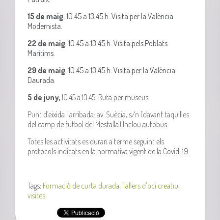
15 de maig
, 10.45 a 13.45 h. Visita per la València
Modernista.
22 de maig
, 10.45 a 13.45 h. Visita pels Poblats
Marítims.
29 de maig
, 10.45 a 13.45 h. Visita per la València
Daurada.
5 de juny,
10.45 a 13.45. Ruta per museus.
Punt d’eixida i arribada: av. Suècia, s/n (davant taquilles
del camp de futbol del Mestalla).Inclou autobús.
Totes les activitats es duran a terme seguint els
protocols indicats en la normativa vigent de la Covid-19.
Tags:
Formació de curta durada
,
Tallers d'oci creatiu
,
visites