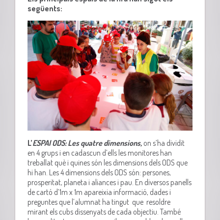
següents:
L’
ESPAI ODS: Les quatre dimensions,
on s’ha dividit
en 4 grups i en cadascun d’ells les monitores han
treballat què i quines són les dimensions dels ODS que
hi han. Les 4 dimensions dels ODS són: persones,
prosperitat, planeta i aliances i pau. En diversos panells
de cartó d’1m x 1m apareixia informació, dades i
preguntes que l’alumnat ha tingut que resoldre
mirant els cubs dissenyats de cada objectiu. També