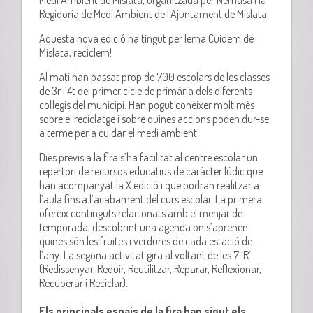
Regidoria de Medi Ambient de l’Ajuntament de Mislata.
Aquesta nova edició ha tingut per lema Cuidem de
Mislata, reciclem!
Al matí han passat prop de 700 escolars de les classes
de 3r i 4t del primer cicle de primària dels diferents
col·legis del municipi. Han pogut conéixer molt més
sobre el reciclatge i sobre quines accions poden dur-se
a terme per a cuidar el medi ambient.
Dies previs a la fira s’ha facilitat al centre escolar un
repertori de recursos educatius de caràcter lúdic que
han acompanyat la X edició i que podran realitzar a
l’aula fins a l’acabament del curs escolar. La primera
ofereix continguts relacionats amb el menjar de
temporada, descobrint una agenda on s’aprenen
quines són les fruites i verdures de cada estació de
l’any. La segona activitat gira al voltant de les 7 ‘R’
(Redissenyar, Reduir, Reutilitzar, Reparar, Reflexionar,
Recuperar i Reciclar).
Els principals espais de la fira han sigut els