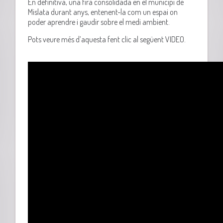
En definitiva, una fira consolidada en el municipi de
Mislata durant anys, entenent-la com un espai on
poder aprendre i gaudir sobre el medi ambient.
Pots veure més d’aquesta fent clic al següent VIDEO.