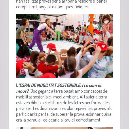
han realitzat proves per a arribar a resoldre el panell
complet mitjançant dinàmiques lúdiques.
L
’ESPAI DE MOBILITAT SOSTENIBLE: I tu com et
mous?.
Joc gegant a terra basat amb conceptes de
mobilitat sostenible i medi ambient. Al tauler a terra
estaven dibuixats els buits de les lletres per formar les
paraules. Les dinamizadores plantejaven les proves als
participants per tal de superar la prova, esbrinar quina
era la paraula i colocarla al taulell correctament.