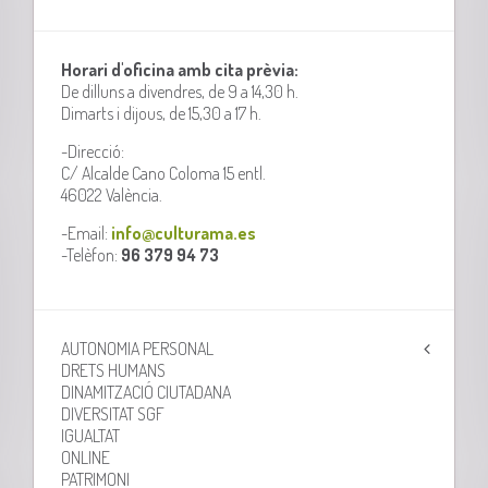
Horari d'oficina amb cita prèvia:
De dilluns a divendres, de 9 a 14,30 h.
Dimarts i dijous, de 15,30 a 17 h.
-Direcció:
C/ Alcalde Cano Coloma 15 entl.
46022 València.
-Email:
info@culturama.es
-Telèfon:
96 379 94 73
AUTONOMIA PERSONAL
DRETS HUMANS
DINAMITZACIÓ CIUTADANA
DIVERSITAT SGF
IGUALTAT
ONLINE
PATRIMONI