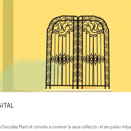
GITAL
onzález Martí et convida a conéixer la seua col·lecció i el seu palau mitja