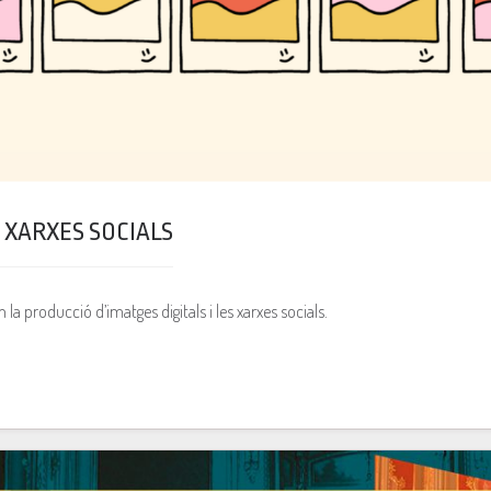
I XARXES SOCIALS
la producció d’imatges digitals i les xarxes socials.