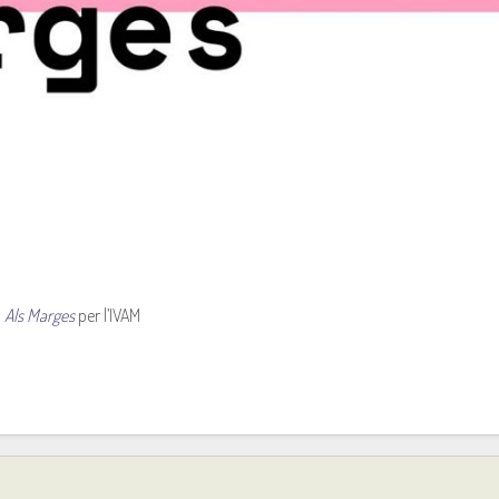
a
Als Marges
per l’IVAM