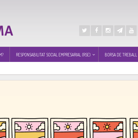
M?
RESPONSABILITAT SOCIAL EMPRESARIAL (RSE)
BORSA DE TREBALL