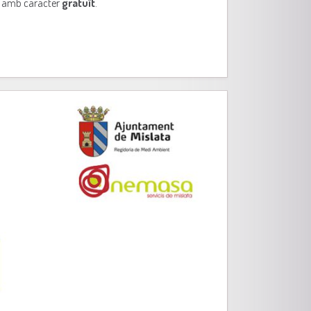
ns amb caràcter
gratuït
.