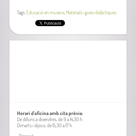
Tags:
Educació en museus
,
Materials i guies didàctiques
Horari d'oficina amb cita prèvia:
De dilluns a divendres, de 9 a 14,30 h.
Dimarts i dijous, de 15,30 a 17 h.
-Direcció: