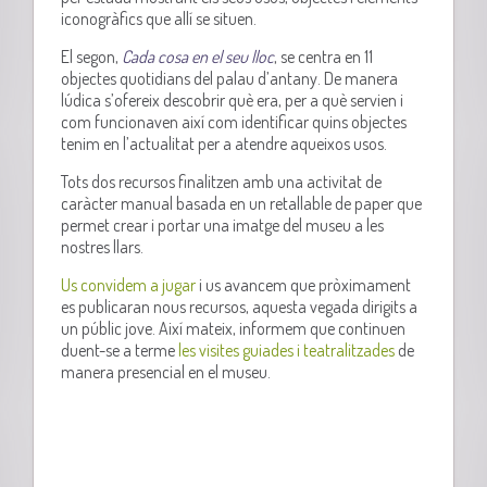
iconogràfics que allí se situen.
El segon,
Cada cosa en el seu lloc
, se centra en 11
objectes quotidians del palau d’antany. De manera
lúdica s’ofereix descobrir què era, per a què servien i
com funcionaven així com identificar quins objectes
tenim en l’actualitat per a atendre aqueixos usos.
Tots dos recursos finalitzen amb una activitat de
caràcter manual basada en un retallable de paper que
permet crear i portar una imatge del museu a les
nostres llars.
Us convidem a jugar
i us avancem que pròximament
es publicaran nous recursos, aquesta vegada dirigits a
un públic jove. Així mateix, informem que continuen
duent-se a terme
les visites guiades i teatralitzades
de
manera presencial en el museu.