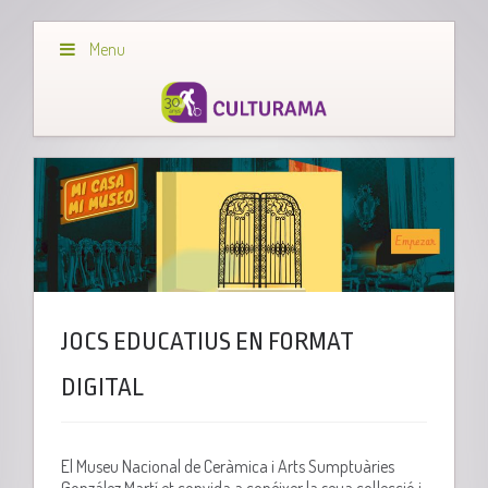
Menu
JOCS EDUCATIUS EN FORMAT
DIGITAL
El Museu Nacional de Ceràmica i Arts Sumptuàries
González Martí et convida a conéixer la seua col·lecció i