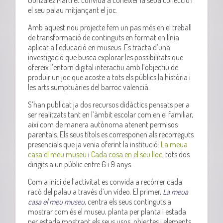
el seu palau mitjançant el joc.
Amb aquest nou projecte fem un pas més en el treball
de transformació de continguts en format en línia
aplicat a l’educació en museus. Es tracta d’una
investigació que busca explorar les possibilitats que
ofereix l’entorn digital interactiu amb l’objectiu de
produir un joc que acoste a tots els públics la història i
les arts sumptuàries del barroc valencià.
S’han publicat ja dos recursos didàctics pensats per a
ser realitzats tant en l’àmbit escolar com en el familiar,
així com de manera autònoma atenent permisos
parentals. Els seus títols es corresponen als recorreguts
presencials que ja venia oferint la institució:
La meua
casa el meu museu
i
Cada cosa en el seu lloc
, tots dos
dirigits a un públic entre 6 i 9 anys.
Com a inici de l’activitat es convida a recórrer cada
racó del palau a través d’un vídeo. El primer,
La meua
casa el meu museu
, centra els seus continguts a
mostrar com és el museu, planta per planta i estada
per estada mostrant els seus usos, objectes i elements