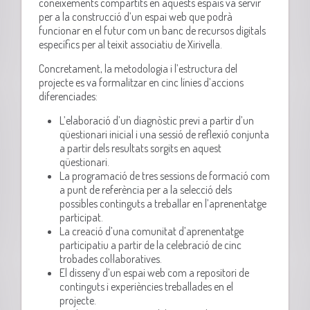
coneixements compartits en aquests espais va servir
per a la construcció d’un espai web que podrà
funcionar en el futur com un banc de recursos digitals
específics per al teixit associatiu de Xirivella.
Concretament, la metodologia i l’estructura del
projecte es va formalitzar en cinc línies d’accions
diferenciades:
L’elaboració d’un diagnòstic previ a partir d’un
qüestionari inicial i una sessió de reflexió conjunta
a partir dels resultats sorgits en aquest
qüestionari.
La programació de tres sessions de formació com
a punt de referència per a la selecció dels
possibles continguts a treballar en l’aprenentatge
participat.
La creació d’una comunitat d’aprenentatge
participatiu a partir de la celebració de cinc
trobades col·laboratives.
El disseny d’un espai web com a repositori de
continguts i experiències treballades en el
projecte.