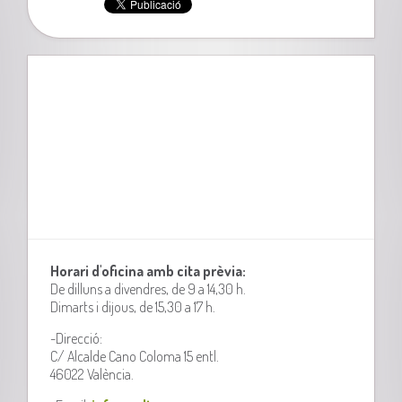
Horari d'oficina amb cita prèvia:
De dilluns a divendres, de 9 a 14,30 h.
Dimarts i dijous, de 15,30 a 17 h.
-Direcció:
C/ Alcalde Cano Coloma 15 entl.
46022 València.