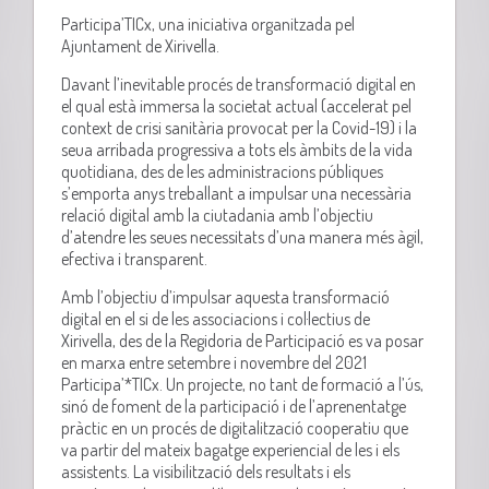
Participa’TICx, una iniciativa organitzada pel
Ajuntament de Xirivella.
D
avant l’inevitable procés de transformació digital en
el qual està immersa la societat actual (accelerat pel
context de crisi sanitària provocat per la Covid-19) i la
seua arribada progressiva a tots els àmbits de la vida
quotidiana, des de les administracions públiques
s’emporta anys treballant a impulsar una necessària
relació digital amb la ciutadania amb l’objectiu
d’atendre les seues necessitats d’una manera més àgil,
efectiva i transparent.
Amb l’objectiu d’impulsar aquesta transformació
digital en el si de les associacions i col·lectius de
Xirivella, des de la Regidoria de Participació es va posar
en marxa entre setembre i novembre del 2021
Participa’*TICx. Un projecte, no tant de formació a l’ús,
sinó de foment de la participació i de l’aprenentatge
pràctic en un procés de digitalització cooperatiu que
va partir del mateix bagatge experiencial de les i els
assistents. La visibilització dels resultats i els