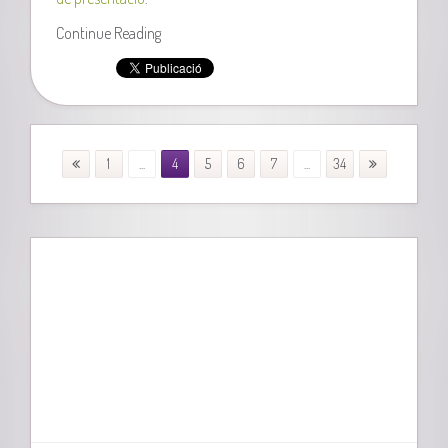
Continue Reading
1
...
4
5
6
7
...
34