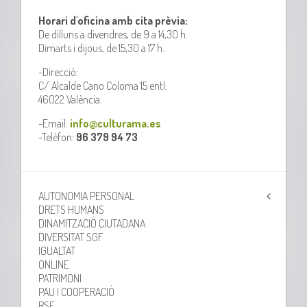
Horari d'oficina amb cita prèvia:
De dilluns a divendres, de 9 a 14,30 h.
Dimarts i dijous, de 15,30 a 17 h.
-Direcció:
C/ Alcalde Cano Coloma 15 entl.
46022 València.
-Email:
info@culturama.es
-Telèfon:
96 379 94 73
AUTONOMIA PERSONAL
DRETS HUMANS
DINAMITZACIÓ CIUTADANA
DIVERSITAT SGF
IGUALTAT
ONLINE
PATRIMONI
PAU I COOPERACIÓ
RSE