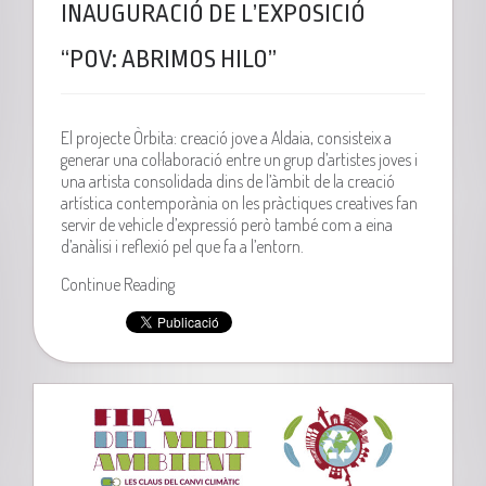
INAUGURACIÓ DE L’EXPOSICIÓ
“POV: ABRIMOS HILO”
El projecte Òrbita: creació jove a Aldaia, consisteix a
generar una col·laboració entre un grup d’artistes joves i
una artista consolidada dins de l’àmbit de la creació
artística contemporània on les pràctiques creatives fan
servir de vehicle d’expressió però també com a eina
d’anàlisi i reflexió pel que fa a l’entorn.
Continue Reading