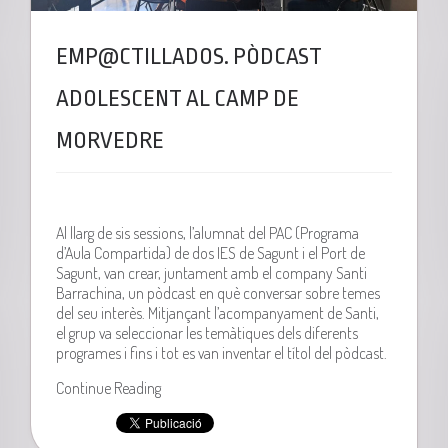
EMP@CTILLADOS. PÒDCAST
ADOLESCENT AL CAMP DE
MORVEDRE
Al llarg de sis sessions, l’alumnat del PAC (Programa
d’Aula Compartida) de dos IES de Sagunt i el Port de
Sagunt, van crear, juntament amb el company Santi
Barrachina, un pòdcast en què conversar sobre temes
del seu interès. Mitjançant l’acompanyament de Santi,
el grup va seleccionar les temàtiques dels diferents
programes i fins i tot es van inventar el títol del pòdcast.
Continue Reading