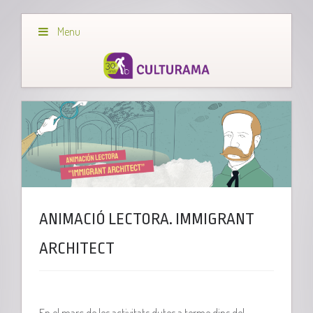
Menu
ANIMACIÓ LECTORA. IMMIGRANT
ARCHITECT
En el marc de les activitats dutes a terme dins del