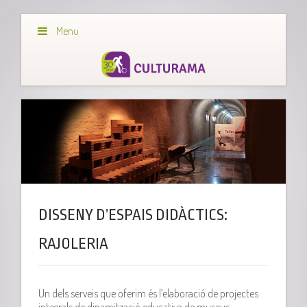
Menu
DISSENY D’ESPAIS DIDÀCTICS:
RAJOLERIA
Un dels serveis que oferim és l’elaboració de projectes
integrals de dinamització educativa de museus.