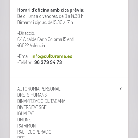
Horari d'oficina amb cita prèvia:
De dilluns a divendres, de 9 a 14,30 h.
Dimarts i dijous, de 15,30 a 17 h.
-Direcció:
C/ Alcalde Cano Coloma 15 entl.
46022 València.
-Email:
info@culturama.es
-Telèfon:
96 379 94 73
AUTONOMIA PERSONAL
DRETS HUMANS
DINAMITZACIÓ CIUTADANA
DIVERSITAT SGF
IGUALTAT
ONLINE
PATRIMONI
PAU I COOPERACIÓ
RSE