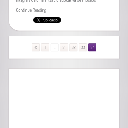
Continue Reading
1
...
31
32
33
34