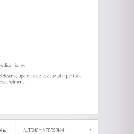
es didàctiques.
el desenvolupament de les activitats i per tot el
fessionalment.
via:
AUTONOMIA PERSONAL