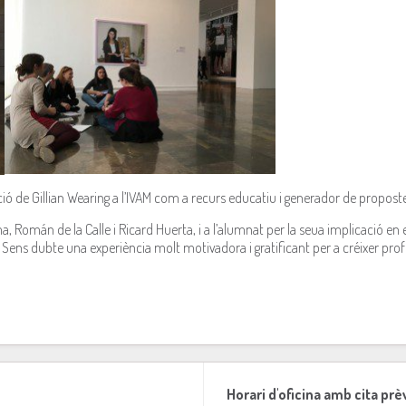
sició de Gillian Wearing a l’IVAM com a recurs educatiu i generador de propost
ma, Román de la Calle i Ricard Huerta, i a l’alumnat per la seua implicació en 
Sens dubte una experiència molt motivadora i gratificant per a créixer pro
Horari d'oficina amb cita prè