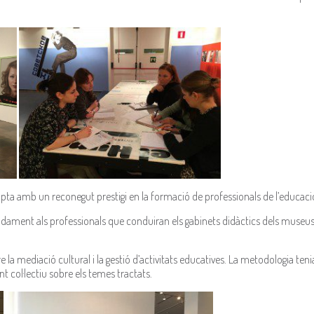
ta amb un reconegut prestigi en la formació de professionals de l’educació a
ament als professionals que conduiran els gabinets didàctics dels museus i
e la mediació cultural i la gestió d’activitats educatives. La metodologia te
 col·lectiu sobre els temes tractats.