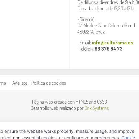
De dilluns a divendres, de 9 a 14,3
Dimarts i dijous, de 15,30 a 17 h.
-Direcció:
C/ Alcalde Cano Coloma 15 entl.
46022 València.
-Email:
info@culturama.es
-Telèfon:
96 379 94 73
rama
Avís legal i Política de cookies
Página web creada con HTML5 and CSS3
Desarrollo web realizado por
Orix Systems
to ensure the website works properly, measure usage, and improve
 reject non-essential cookies, or configure your preferences.
Cookie