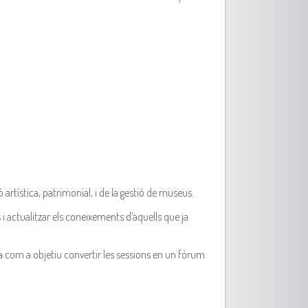
rtística, patrimonial, i de la gestió de museus.
 actualitzar els coneixements d’aquells que ja
nia com a objetiu convertir les sessions en un fòrum