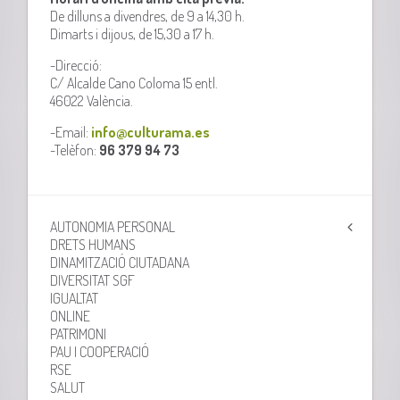
De dilluns a divendres, de 9 a 14,30 h.
Dimarts i dijous, de 15,30 a 17 h.
-Direcció:
C/ Alcalde Cano Coloma 15 entl.
46022 València.
-Email:
info@culturama.es
-Telèfon:
96 379 94 73
AUTONOMIA PERSONAL
DRETS HUMANS
DINAMITZACIÓ CIUTADANA
DIVERSITAT SGF
IGUALTAT
ONLINE
PATRIMONI
PAU I COOPERACIÓ
RSE
SALUT