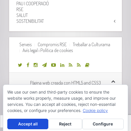
PAU I COOPERACIÓ
RSE
SALUT
SOSTENIBILITAT
Serveis
Compromis RSE
Treballar a Culturama
Avís legal i Política de cookies
Página web creada con HTML5 and CSS3
We use our own and third-party cookies to ensure the
Desarrollo web realizado por
Orix Systems
website works properly, measure usage, and improve our
services. You can accept all cookies, reject non-essential
cookies, or configure your preferences.
Cookie policy
Valencià
Accept all
Reject
Configure