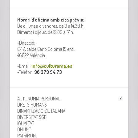
Horari d'oficina amb cita prèvia:
De dilluns a divendres, de 9 a 14,30 h.
Dimarts i dijous, de 15,30 a 17 h.
-Direcció:
C/ Alcalde Cano Coloma 15 entl.
46022 València.
-Email:
info@culturama.es
-Telèfon:
96 379 94 73
AUTONOMIA PERSONAL
DRETS HUMANS
DINAMITZACIÓ CIUTADANA
DIVERSITAT SGF
IGUALTAT
ONLINE
PATRIMONI