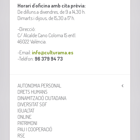
Horari d'oficina amb cita prèvia:
De dilluns a divendres, de 9 a 14,30 h.
Dimarts i dijous, de 15,30 a 17 h.
-Direcció:
C/ Alcalde Cano Coloma 15 entl.
46022 València.
-Email:
info@culturama.es
-Telèfon:
96 379 94 73
AUTONOMIA PERSONAL
DRETS HUMANS
DINAMITZACIÓ CIUTADANA
DIVERSITAT SGF
IGUALTAT
ONLINE
PATRIMONI
PAU I COOPERACIÓ
RSE