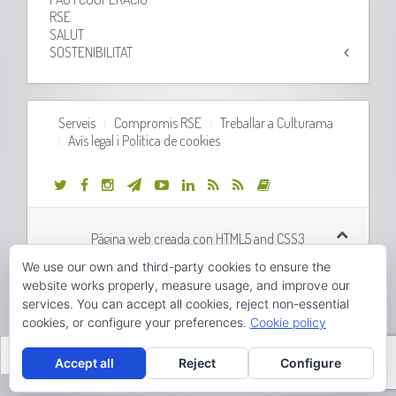
RSE
SALUT
SOSTENIBILITAT
Serveis
Compromis RSE
Treballar a Culturama
Avís legal i Política de cookies
Página web creada con HTML5 and CSS3
We use our own and third-party cookies to ensure the
Desarrollo web realizado por
Orix Systems
website works properly, measure usage, and improve our
services. You can accept all cookies, reject non-essential
cookies, or configure your preferences.
Cookie policy
Hola, pincha aquí para abrir el chat.
Valencià
Accept all
Reject
Configure