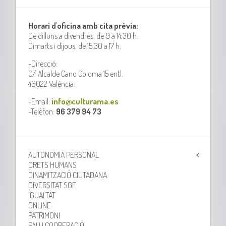
Horari d'oficina amb cita prèvia:
De dilluns a divendres, de 9 a 14,30 h.
Dimarts i dijous, de 15,30 a 17 h.
-Direcció:
C/ Alcalde Cano Coloma 15 entl.
46022 València.
-Email:
info@culturama.es
-Telèfon:
96 379 94 73
AUTONOMIA PERSONAL
DRETS HUMANS
DINAMITZACIÓ CIUTADANA
DIVERSITAT SGF
IGUALTAT
ONLINE
PATRIMONI
PAU I COOPERACIÓ