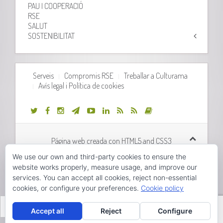
PAU I COOPERACIÓ
RSE
SALUT
SOSTENIBILITAT
Serveis
Compromis RSE
Treballar a Culturama
Avís legal i Política de cookies
Página web creada con HTML5 and CSS3
We use our own and third-party cookies to ensure the
Desarrollo web realizado por
Orix Systems
website works properly, measure usage, and improve our
services. You can accept all cookies, reject non-essential
cookies, or configure your preferences.
Cookie policy
Hola, pincha aquí para abrir el chat.
Valencià
Accept all
Reject
Configure