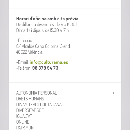
Horari d'oficina amb cita prèvia:
De dilluns a divendres, de 9 a 14,30 h.
Dimarts i dijous, de 15,30 a 17 h.
-Direcció:
C/ Alcalde Cano Coloma 15 entl.
46022 València.
-Email:
info@culturama.es
-Telèfon:
96 379 94 73
AUTONOMIA PERSONAL
DRETS HUMANS
DINAMITZACIÓ CIUTADANA
DIVERSITAT SGF
IGUALTAT
ONLINE
PATRIMONI