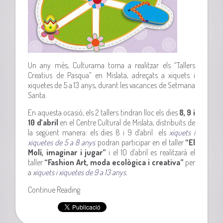
Un any més, Culturama torna a realitzar els “Tallers
Creatius de Pasqua” en Mislata, adreçats a xiquets i
xiquetes de 5 a 13 anys, durant les vacances de Setmana
Santa.
En aquesta ocasió, els 2 tallers tindran lloc els dies
8, 9 i
10 d’abril
en el Centre Cultural de Mislata, distribuïts de
la següent manera: els dies 8 i 9 d’abril els
xiquets i
xiquetes de 5 a 8 anys
podran participar en el taller
“El
Molí, imaginar i jugar”
i el 10 d’abril es realitzarà el
taller
“Fashion Art, moda ecològica i creativa”
per
a
xiquets i xiquetes de 9 a 13 anys.
Continue Reading