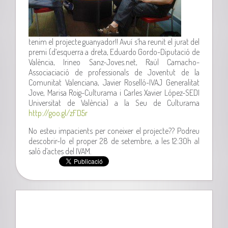
tenim el projecte guanyador!! Avuí s’ha reunit el jurat del
premi (d’esquerra a dreta, Eduardo Gordo-Diputació de
València, Irineo Sanz-Joves.net, Raúl Camacho-
Associaciació de professionals de Joventut de la
Comunitat Valenciana, Javier Roselló-IVAJ Generalitat
Jove, Marisa Roig-Culturama i Carles Xavier López-SEDI
Universitat de València) a la Seu de Culturama
http://goo.gl/zFD5r
No esteu impacients per coneixer el projecte?? Podreu
descobrir-lo el proper 28 de setembre, a les 12:30h al
saló d’actes del IVAM.