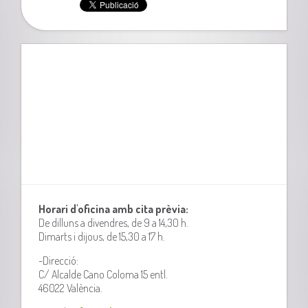
Horari d'oficina amb cita prèvia:
De dilluns a divendres, de 9 a 14,30 h.
Dimarts i dijous, de 15,30 a 17 h.
-Direcció:
C/ Alcalde Cano Coloma 15 entl.
46022 València.