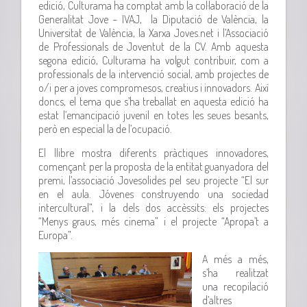
edició, Culturama ha comptat amb la col·laboració de la
Generalitat Jove – IVAJ, la Diputació de València, la
Universitat de València, la Xarxa Joves.net i l’Associació
de Professionals de Joventut de la CV. Amb aquesta
segona edició, Culturama ha volgut contribuir, com a
professionals de la intervenció social, amb projectes de
o/i per a joves compromesos, creatius i innovadors. Així
doncs, el tema que s’ha treballat en aquesta edició ha
estat l’emancipació juvenil en totes les seues besants,
però en especial la de l’ocupació.
El llibre mostra diferents pràctiques innovadores,
començant per la proposta de la entitat guanyadora del
premi, l’associació Jovesolides pel seu projecte “El sur
en el aula. Jóvenes construyendo una sociedad
intercultural”, i la dels dos accèssits: els projectes
“Menys graus, més cinema” i el projecte “Apropa’t a
Europa”.
A més a més,
s’ha realitzat
una recopilació
d’altres