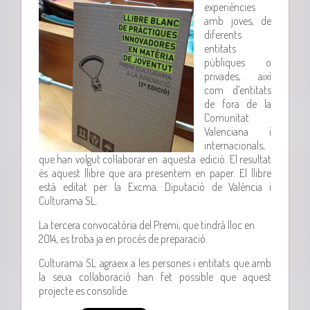
experiències
amb joves, de
diferents
entitats
públiques o
privades, així
com d’entitats
de fora de la
Comunitat
Valenciana i
internacionals,
que han volgut col·laborar en aquesta edició. El resultat
és aquest llibre que ara presentem en paper. El llibre
està editat per la Excma. Diputació de València i
Culturama SL.
La tercera convocatòria del Premi, que tindrà lloc en
2014, es troba ja en procés de preparació.
Culturama SL agraeix a les persones i entitats que amb
la seua col·laboració han fet possible que aquest
projecte es consolide.