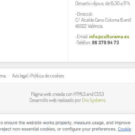
Dimarts i dijous, de 15,30 a 17 h.
-Direcció:
C/ Alcalde Cano Coloma 15 entl.
46022 València.
-Email:
info@culturama.es
-Telèfon:
96 379 94 73
rama
Avís legal i Política de cookies
Página web creada con HTML5 and CSS3
Desarrollo web realizado por
Orix Systems
to ensure the website works properly, measure usage, and improve
 reject non-essential cookies, or configure your preferences.
Cookie
Valencià
Castellano