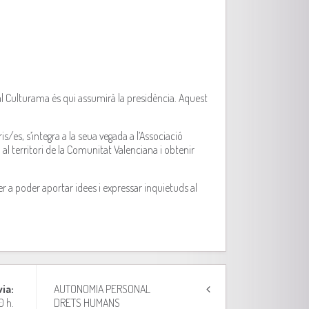
l Culturama és qui assumirà la presidència. Aquest
s/es, s’integra a la seua vegada a l’Associació
al territori de la Comunitat Valenciana i obtenir
er a poder aportar idees i expressar inquietuds al
via:
AUTONOMIA PERSONAL
0 h.
DRETS HUMANS