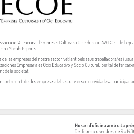
sociació Valenciana d’Empreses Culturals i Oci Educatiu AVECOE i de la qua
ió i Macabi Esports.
de les empreses del nostre sector, vetllant pels seus treballadors/es i usuari
aciones Empresariales Ocio Educativo y Socio Cultural) per tal de fer xarxa 
t de la societat.
r encontre on totes les empreses del sector van ser convidades a participar p
Horari d'oficina amb cita prè
De dilluns a divendres, de 9 a 14,3