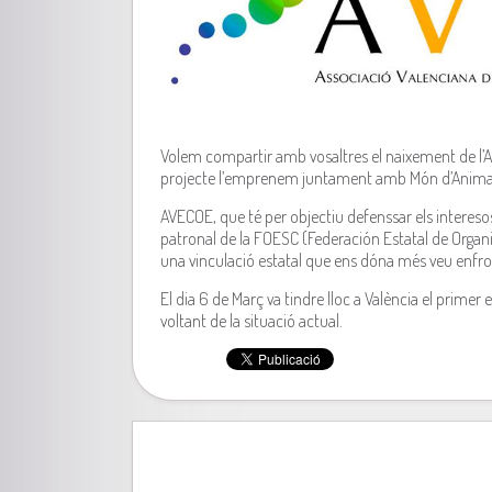
Volem compartir amb vosaltres el naixement de l’As
projecte l’emprenem juntament amb Món d’Animac
AVECOE, que té per objectiu defenssar els interesos 
patronal de la FOESC (Federación Estatal de Organiz
una vinculació estatal que ens dóna més veu enfron
El dia 6 de Març va tindre lloc a València el prime
voltant de la situació actual.