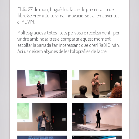
El dia 27 de març tingué lloc l’acte de presentació del
llibre 5é Premi
Culturama
Innovació Social en Joventut
al MUVIM.
Moltes gràcies a totes i tots pel vostre recolzament i per
vindre amb nosaltres a compartir aquest moment i
escoltar la xarrada tan interessant que oferí Raúl Oliván.
Ací us deixem algunes de les fotografies de l’acte.