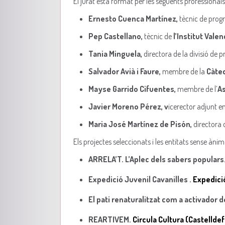
El jurat està format per les següents professionals
Ernesto Cuenca Martínez,
tècnic de prog
Pep Castellano,
tècnic de
l’Institut Vale
Tania Minguela,
directora de la divisió de
Salvador Avià i Faure,
membre de la
Càted
Mayse Garrido Cifuentes,
membre de l’
As
Javier Moreno Pérez, v
icerector adjunt e
Maria José Martínez de Pisón,
directora 
Els projectes seleccionats i les entitats sense ànim
ARRELA’T. L’Aplec dels sabers populars
Expedició Juvenil Cavanilles .
Expedició
El pati renaturalitzat com a activador de
REARTIVEM.
Circula Cultura (Castelldef