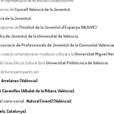
 en representació de les entitats col·laboradores:
rames del
Consell Valencià de la Joventut.
ncià de la Joventut.
 programes de
l’Institut de la Joventut d’Espanya (INJUVE).
ra de Joventut de la Universitat de València.
sociació de Professionals de Joventut de la Comunitat Valencia
n creació contemporània i mediació cultural a la
Universitat Miguel He
de l’àrea d’Acció Cultural de la
Universitat Politècnica de València.
 de lucre participants són:
.
Arrelaires (València).
 Cavanilles (Albalat de la Ribera, València).
l canvi social .
Natural [ment] (València).
els, Catalunya).