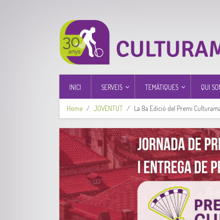
INICI
SERVEIS
TEMÀTIQUES
QUI SO
Home
JOVENTUT
La 8a Edició del Premi Culturama