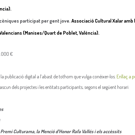
ncia).
escèniques participat per gent jove.
Associació Cultural Xalar amb l
 Valencians (Manises/Quart de Poblet, València).
1.000 €
n la publicació digital a l’abast de tothom que vulga conéixer-los.
Enllaç a p
scun dels projectes i les entitats participants, segons el següent horari:
es
t
 Premi Culturama, la Menció d’Honor Rafa Vallés i els accèssits