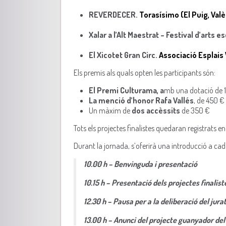
REVERDECER.
Torasísimo (El Puig, Valè
Xalar a l’Alt Maestrat – Festival d’arts 
El Xicotet Gran Circ.
Associació Esplais
Els premis als quals opten les participants són:
El Premi Culturama, a
mb una dotació de 
La menció d’honor Rafa Vallés
, de 450 €
Un màxim de
dos accèssits
de 350 €
Tots els projectes finalistes quedaran registrats e
Durant la jornada, s’oferirà una introducció a cada
10.00 h – Benvinguda i presentació
10.15 h – Presentació dels projectes finalist
12.30 h – Pausa per a la deliberació del jura
13.00 h – Anunci del projecte guanyador del