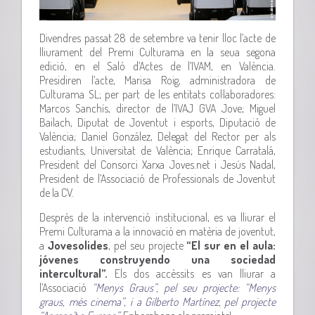
Divendres passat 28 de setembre va tenir lloc l’acte de
lliurament del Premi Culturama en la seua segona
edició, en el Saló d’Actes de l’IVAM, en València.
Presidiren l’acte, Marisa Roig, administradora de
Culturama SL; per part de les entitats col·laboradores:
Marcos Sanchís, director de l’IVAJ GVA Jove; Miguel
Bailach, Diputat de Joventut i esports, Diputació de
València; Daniel González, Delegat del Rector per als
estudiants, Universitat de València; Enrique Carratalá,
President del Consorci Xarxa Joves.net i Jesús Nadal,
President de l’Associació de Professionals de Joventut
de la CV.
Desprès de la intervenció institucional, es va lliurar el
Premi Culturama a la innovació en matèria de joventut,
a
Jovesolides
, pel seu projecte
“El sur en el aula:
jóvenes construyendo una sociedad
intercultural”.
Els dos accèssits es van lliurar a
l’Associació
“Menys Graus”, pel seu projecte: “Menys
graus, més cinema”, i a Gilberto Martínez, pel projecte