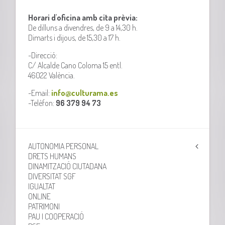
Horari d'oficina amb cita prèvia:
De dilluns a divendres, de 9 a 14,30 h.
Dimarts i dijous, de 15,30 a 17 h.
-Direcció:
C/ Alcalde Cano Coloma 15 entl.
46022 València.
-Email:
info@culturama.es
-Telèfon:
96 379 94 73
AUTONOMIA PERSONAL
DRETS HUMANS
DINAMITZACIÓ CIUTADANA
DIVERSITAT SGF
IGUALTAT
ONLINE
PATRIMONI
PAU I COOPERACIÓ