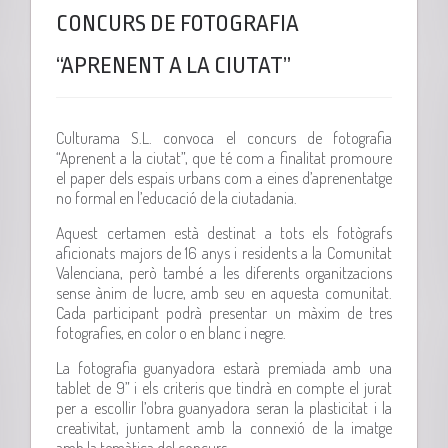
CONCURS DE FOTOGRAFIA
“APRENENT A LA CIUTAT”
Culturama S.L. convoca el concurs de fotografia
“Aprenent a la ciutat”, que té com a finalitat promoure
el paper dels espais urbans com a eines d’aprenentatge
no formal en l’educació de la ciutadania.
Aquest certamen està destinat a tots els fotògrafs
aficionats majors de 16 anys i residents a la Comunitat
Valenciana, però també a les diferents organitzacions
sense ànim de lucre, amb seu en aquesta comunitat.
Cada participant podrà presentar un màxim de tres
fotografies, en color o en blanc i negre.
La fotografia guanyadora estarà premiada amb una
tablet de 9” i els criteris que tindrà en compte el jurat
per a escollir l’obra guanyadora seran la plasticitat i la
creativitat, juntament amb la connexió de la imatge
amb la temàtica del concurs.