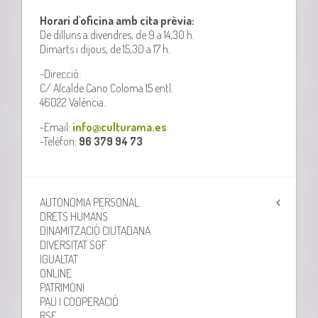
Horari d'oficina amb cita prèvia:
De dilluns a divendres, de 9 a 14,30 h.
Dimarts i dijous, de 15,30 a 17 h.
-Direcció:
C/ Alcalde Cano Coloma 15 entl.
46022 València.
-Email:
info@culturama.es
-Telèfon:
96 379 94 73
AUTONOMIA PERSONAL
DRETS HUMANS
DINAMITZACIÓ CIUTADANA
DIVERSITAT SGF
IGUALTAT
ONLINE
PATRIMONI
PAU I COOPERACIÓ
RSE