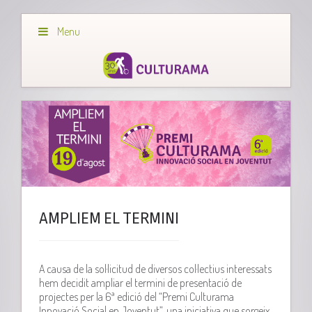
Menu
AMPLIEM EL TERMINI
A causa de la sol·licitud de diversos col·lectius interessats
h
em
decidit ampliar el termini de presentació de
projectes per la
6ª
edició del “Premi
Culturama
Innovació Social en Joventut”, una iniciativa que sorgeix