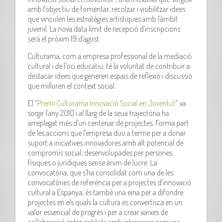
amb l’objectiu de fomentar, recolzar i visibilitzar idees
que vinculen les estratègies artístiques amb l’àmbit
juvenil. La nova data límit de recepció d’inscripcions
serà el pròxim 19 d’agost.
Culturama, com a empresa professional de la mediació
cultural i de l’oci educatiu, té la voluntat de contribuir a
destacar idees que generen espais de reflexió i discussió
que milloren el context social.
El “
Premi Culturama Innovació Social en Joventut
” va
sorgir l’any 2010 i al llarg de la seua trajectòria ha
arreplegat més d’un centenar de projectes. Forma part
de les accions que l’empresa duu a terme per a donar
suport a iniciatives innovadores amb alt potencial de
compromís social, desenvolupades per persones
físiques o jurídiques sense ànim de lucre. La
convocatòria, que s’ha consolidat com una de les
convocatòries de referència per a projectes d’innovació
cultural a Espanya, és també una eina per a difondre
projectes en els quals la cultura es convertisca en un
valor essencial de progrés i per a crear xarxes de
col·laboració entre entitats amb interessos comuns.