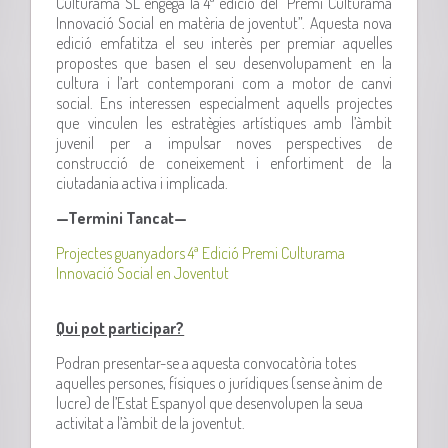
Culturama SL engega la 4ª edició del “Premi Culturama
Innovació Social en matèria de joventut”. Aquesta nova
edició emfatitza el seu interès per premiar aquelles
propostes que basen el seu desenvolupament en la
cultura i l’art contemporani com a motor de canvi
social. Ens interessen especialment aquells projectes
que vinculen les estratègies artístiques amb l’àmbit
juvenil per a impulsar noves perspectives de
construcció de coneixement i enfortiment de la
ciutadania activa i implicada.
—Termini Tancat—
Projectes guanyadors 4ª Edició Premi Culturama
Innovació Social en Joventut
Qui pot participar?
Podran presentar-se a aquesta convocatòria totes
aquelles persones, físiques o jurídiques (sense ànim de
lucre) de l’Estat Espanyol que desenvolupen la seua
activitat a l’àmbit de la joventut.