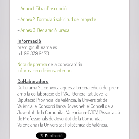
–
Annex 1. Fitxa d’inscripció
–
Annex 2. Formulari sol·licitud del projecte
–
Annex 3. Declaració jurada
Informació
premi@culturama.es
tel. 96 379 94 73
Nota de premsa
de la convocatòria.
Informació edicions anteriors
Col·laboradors
Culturama SL convoca aquesta tercera edició del premi
amb la col·laboració de l’IVAJ-Generalitat Jove, la
Diputació Provincial de València, la Universitat de
València, el Consorci Xarxa Joves.net, el Consell de la
Joventut de la Comunitat Valenciana-CJCV, l’Associació
de Professionals de Joventut de la Comunitat
Valenciana i la Universitat Politècnica de València.