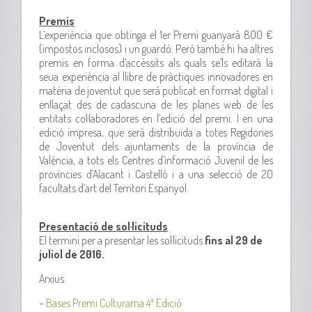
Premis
L’experiència que obtinga el 1er Premi guanyarà 800 €
(impostos inclosos) i un guardó. Però també hi ha altres
premis en forma d’accèssits als quals se’ls editarà la
seua experiència al llibre de pràctiques innovadores en
matèria de joventut que serà publicat en format digital i
enllaçat des de cadascuna de les planes web de les
entitats col·laboradores en l’edició del premi. I en una
edició impresa, que serà distribuïda a totes Regidories
de Joventut dels ajuntaments de la província de
València, a tots els Centres d’informació Juvenil de les
províncies d’Alacant i Castelló i a una selecció de 20
facultats d’art del Territori Espanyol.
Presentació de sol·licituds
El termini per a presentar les sol·licituds
fins al 29 de
juliol de 2016.
Arxius
–
Bases Premi Culturama 4ª Edició