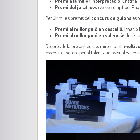
Premi a la millor interpretació:
Cristina 
Premi del jurat jove:
Arcén
, dirigit per Pa
Per últim, els premis del
concurs de guions
es r
Premi al millor guió en castellà:
Ignacio
Premi al millor guió en valencià:
José Lu
Després de la present edició, mirem amb
moltís
essencial i potent per al talent audiovisual valenci