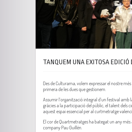
TANQUEM UNA EXITOSA EDICIÓ
Des de Culturama, volem expressar el nostre més s
primera de les dues que gestionem.
Assumir l’organització integral d’un festival amb l
gràcies a la participació del públic, el talent dels c
aquest espai essencial per al curtmetratge valenci
El cor de Quartmetratges ha bategat un any més 
company Pau Guillén
.