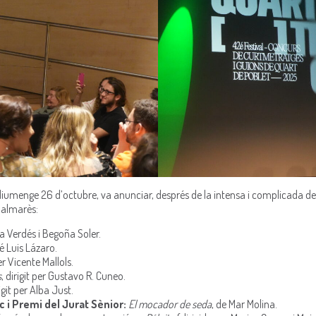
 diumenge 26 d’octubre, va anunciar, després de la intensa i complicada del
palmarès:
na Verdés i Begoña Soler.
sé Luis Lázaro.
per Vicente Mallols.
s
, dirigit per Gustavo R. Cuneo.
rigit per Alba Just.
c i Premi del Jurat Sènior:
El mocador de seda
, de Mar Molina.