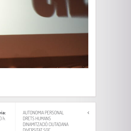
via:
AUTONOMIA PERSONAL
0 h.
DRETS HUMANS
DINAMITZACIÓ CIUTADANA
DIVERSITAT SGF