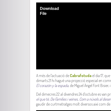
Download
File
A més de l’actuació de
Cabrafotuda
el dia 17, que 
dimarts 21 hi hagué una projecció especial en com
El corazón y la espada
, de Miguel Ángel Font Bisier, 
Del dimecres 22 al divendres 24 d’octubre es van pr
el que té, De Famílies i veïnes, Com a núvols al desert
gaudir de curtmetratges molt diversos així com de c