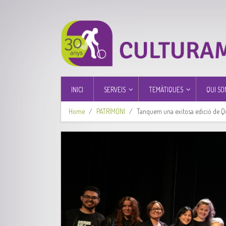
INICI
SERVEIS
TEMÀTIQUES
QUI SO
Home
PATRIMONI
Tanquem una exitosa edició de Q