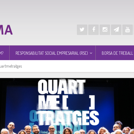
M?
RESPONSABILITAT SOCIAL EMPRESARIAL (RSE)
BORSA DE TREBALL
uartmetratges