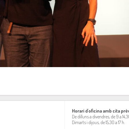
Horari d'oficina amb cita prè
De dilluns a divendres, de 9 a 14,3
Dimarts i dijous, de 15,30 a 17 h.