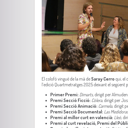
El colofó vingué de la mà de
Saray Cerro
qui, el
l’edició Quartmetratges 2025 deixant el següent 
Primer Premi:
Dimarts
, dirigit per Almude
Premi Secció Ficció:
Cólera
, dirigit per Jo
Premi Secció Animació:
Carmela
, dirigit 
Premi Secció Documental:
Las Medidora
Premi al millor curt en valencià:
Lleó
, di
Premi al curt revelació, Premi del Públi