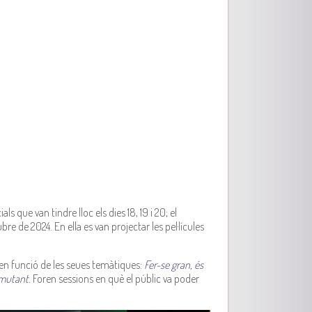
ials que van tindre lloc els dies 18, 19 i 20; el
bre de 2024. En ella es van projectar les pel·lícules
en funció de les seues temàtiques:
Fer-se gran, és
 mutant
. Foren sessions en què el públic va poder