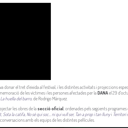
va donar el tret d’eixida al festival, i les distintes activitats i projeccions espec
memoració de les víctimes i les persones afectades per la
DANA
el 29 d’octu
i
La huella del barro
, de Rodrigo Márquez.
ojectar les obres de la
secció oficial
, ordenades pels següents programes 
, Sota la catifa, No sé qui soc… ni qui vull ser, Tan a prop i tan lluny
i
Territori
onversacions amb els equips de les distintes pel·lícules.