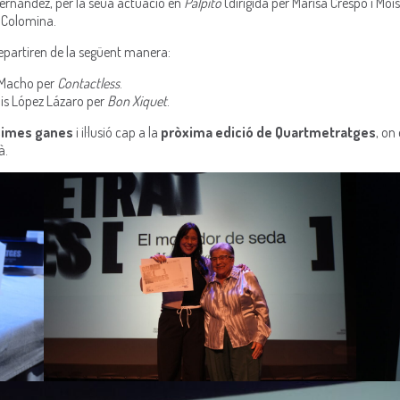
Fernández, per la seua actuació en
Pálpito
(dirigida per Marisa Crespo i Moi
u Colomina.
epartiren de la següent manera:
 Macho per
Contactless
.
is López Lázaro per
Bon Xiquet
.
simes ganes
i il·lusió cap a la
pròxima edició de Quartmetratges
, on
à.