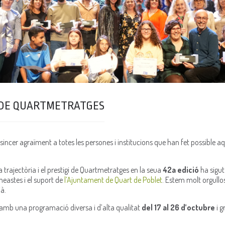
 DE QUARTMETRATGES
incer agraïment a totes les persones i institucions que han fet possible aq
a trajectòria i el prestigi de Quartmetratges en la seua
42a edició
ha sigut
ineastes i el suport de
l’Ajuntament de Quart de Poblet
. Estem molt orgullo
à.
amb una programació diversa i d’alta qualitat
del 17 al 26 d’octubre
i g