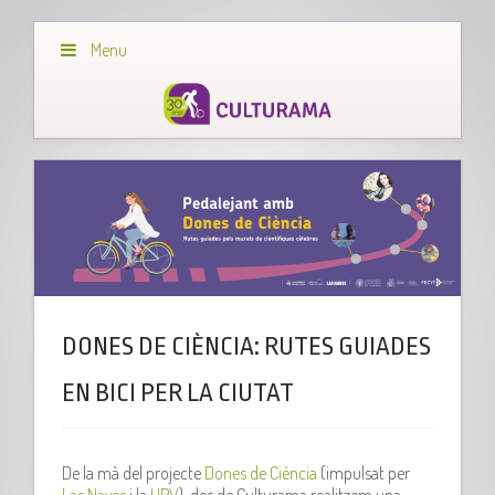
Menu
DONES DE CIÈNCIA: RUTES GUIADES
EN BICI PER LA CIUTAT
De la mà del projecte
Dones de Ciència
(impulsat per
Las Naves
i la
UPV
), des de Culturama realitzem una