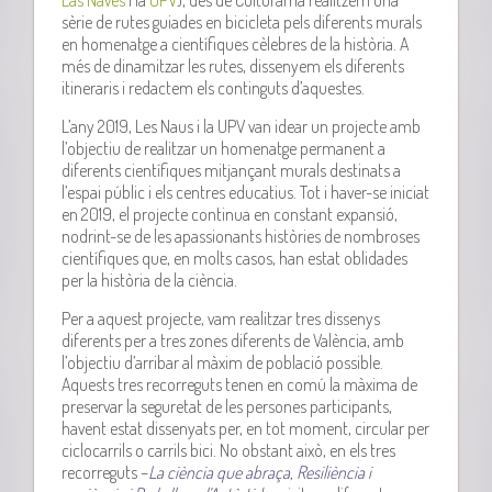
sèrie de rutes guiades en bicicleta pels diferents murals
en homenatge a científiques cèlebres de la història. A
més de dinamitzar les rutes, dissenyem els diferents
itineraris i redactem els continguts d’aquestes.
L’any 2019, Les Naus i la UPV van idear un projecte amb
l’objectiu de realitzar un homenatge permanent a
diferents científiques mitjançant murals destinats a
l’espai públic i els centres educatius. Tot i haver-se iniciat
en 2019, el projecte continua en constant expansió,
nodrint-se de les apassionants històries de nombroses
científiques que, en molts casos, han estat oblidades
per la història de la ciència.
Per a aquest projecte, vam realitzar tres dissenys
diferents per a tres zones diferents de València, amb
l’objectiu d’arribar al màxim de població possible.
Aquests tres recorreguts tenen en comú la màxima de
preservar la seguretat de les persones participants,
havent estat dissenyats per, en tot moment, circular per
ciclocarrils o carrils bici. No obstant això, en els tres
recorreguts –
La ciència que abraça, Resiliència i