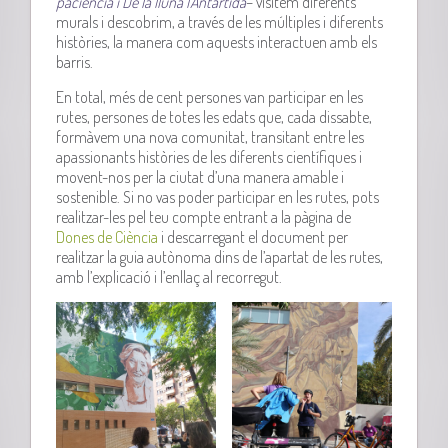
paciència i De la lluna l’Antàrtida
– visitem diferents
murals i descobrim, a través de les múltiples i diferents
històries, la manera com aquests interactuen amb els
barris.
En total, més de cent persones van participar en les
rutes, persones de totes les edats que, cada dissabte,
formàvem una nova comunitat, transitant entre les
apassionants històries de les diferents científiques i
movent-nos per la ciutat d’una manera amable i
sostenible. Si no vas poder participar en les rutes, pots
realitzar-les pel teu compte entrant a la pàgina de
Dones de Ciència
i descarregant el document per
realitzar la guia autònoma dins de l’apartat de les rutes,
amb l’explicació i l’enllaç al recorregut.