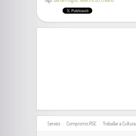
Tags:
dia de l'orgull
,
Tallers d'oci creatiu
Serveis
Compromis RSE
Treballar a Cultu