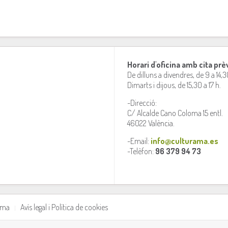
Horari d'oficina amb cita prè
De dilluns a divendres, de 9 a 14,3
Dimarts i dijous, de 15,30 a 17 h.
-Direcció:
C/ Alcalde Cano Coloma 15 entl.
46022 València.
-Email:
info@culturama.es
-Telèfon:
96 379 94 73
rama
Avís legal i Política de cookies