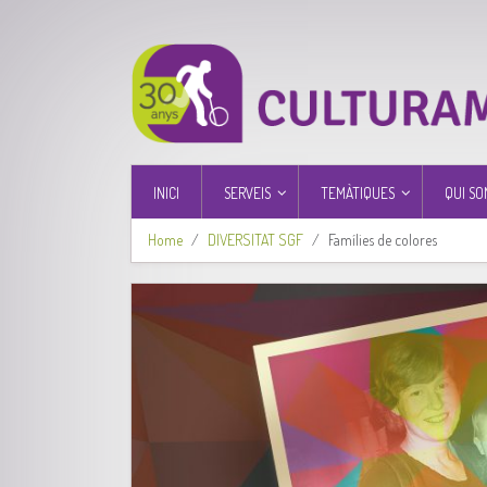
INICI
SERVEIS
TEMÀTIQUES
QUI SO
Home
DIVERSITAT SGF
Famílies de colores