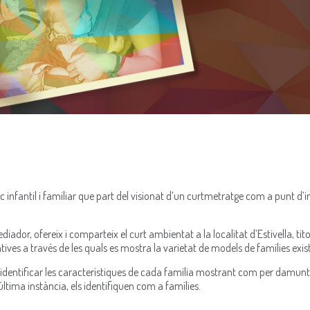
blic infantil i familiar que part del visionat d’un curtmetratge com a punt d’
ador, ofereix i comparteix el curt ambientat a la localitat d’Estivella, titol
ives a través de les quals es mostra la varietat de models de famílies exist
à identificar les característiques de cada família mostrant com per damunt
tima instància, els identifiquen com a famílies.