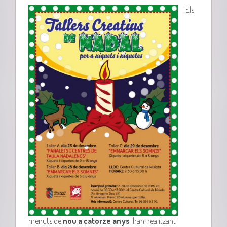
Els
menuts de
nou a catorze anys
han realitzant