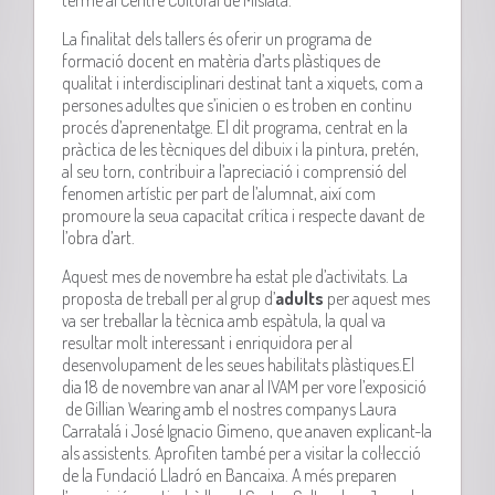
terme al Centre Cultural de Mislata.
La finalitat dels tallers és oferir un programa de
formació docent en matèria d’arts plàstiques de
qualitat i interdisciplinari destinat tant a xiquets, com a
persones adultes que s’inicien o es troben en continu
procés d’aprenentatge. El dit programa, centrat en la
pràctica de les tècniques del dibuix i la pintura, pretén,
al seu torn, contribuir a l’apreciació i comprensió del
fenomen artístic per part de l’alumnat, així com
promoure la seua capacitat crítica i respecte davant de
l’obra d’art.
Aquest mes de novembre ha estat ple d’activitats. La
proposta de treball per al grup d’
adults
per aquest mes
va ser treballar la tècnica amb espàtula, la qual va
resultar molt interessant i enriquidora per al
desenvolupament de les seues habilitats plàstiques.El
dia 18 de novembre van anar al IVAM per vore l’exposició
de Gillian Wearing amb el nostres companys Laura
Carratalá i José Ignacio Gimeno, que anaven explicant-la
als assistents. Aprofiten també per a visitar la col·lecció
de la Fundació Lladró en Bancaixa. A més preparen