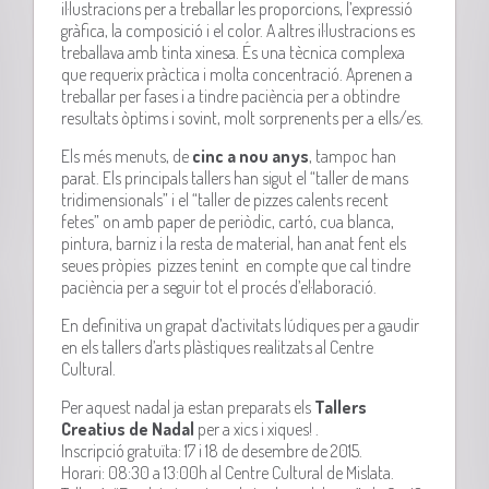
il·lustracions per a treballar les proporcions, l’expressió
gràfica, la composició i el color. A altres il·lustracions es
treballava amb tinta xinesa. És una tècnica complexa
que requerix pràctica i molta concentració. Aprenen a
treballar per fases i a tindre paciència per a obtindre
resultats òptims i sovint, molt sorprenents per a ells/es.
Els més menuts, de
cinc a nou anys
, tampoc han
parat. Els principals tallers han sigut el “taller de mans
tridimensionals” i el “taller de pizzes calents recent
fetes” on amb paper de periòdic, cartó, cua blanca,
pintura, barniz i la resta de material, han anat fent els
seues pròpies pizzes tenint en compte que cal tindre
paciència per a seguir tot el procés d’el·laboració.
En definitiva un grapat d’activitats lúdiques per a gaudir
en els tallers d’arts plàstiques realitzats al Centre
Cultural.
Per aquest nadal ja estan preparats els
Tallers
Creatius de Nadal
per a xics i xiques! .
Inscripció gratuïta: 17 i 18 de desembre de 2015.
Horari: 08:30 a 13:00h al Centre Cultural de Mislata.