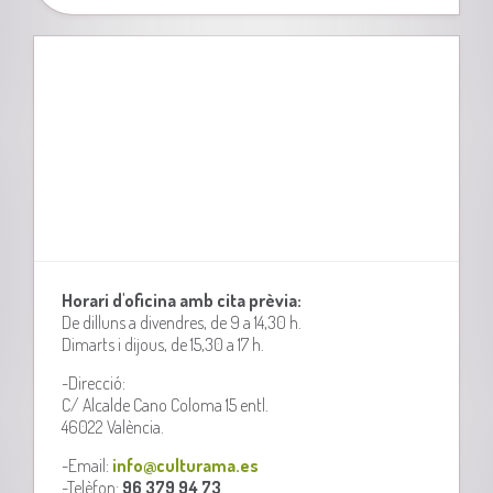
Horari d'oficina amb cita prèvia:
De dilluns a divendres, de 9 a 14,30 h.
Dimarts i dijous, de 15,30 a 17 h.
-Direcció:
C/ Alcalde Cano Coloma 15 entl.
46022 València.
-Email:
info@culturama.es
-Telèfon:
96 379 94 73