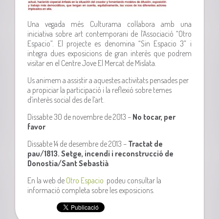
Una vegada més Culturama col·labora amb una
iniciativa sobre art contemporani de l’Associació “Otro
Espacio”. El projecte es denomina “Sin Espacio 3” i
integra dues exposicions de gran interès que podrem
visitar en el Centre Jove El Mercat de Mislata.
Us animem a assistir a aquestes activitats pensades per
a propiciar la participació i la reflexió sobre temes
d’interès social des de l’art.
Dissabte 30 de novembre de 2013 –
No tocar, per
favor
Dissabte 14 de desembre de 2013 –
Tractat de
pau/1813. Setge, incendi i reconstrucció de
Donostia/Sant Sebastià
En la web de
Otro Espacio
podeu consultar la
informació completa sobre les exposicions.