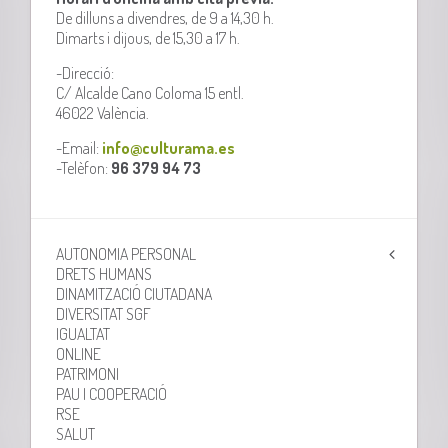
De dilluns a divendres, de 9 a 14,30 h.
Dimarts i dijous, de 15,30 a 17 h.
-Direcció:
C/ Alcalde Cano Coloma 15 entl.
46022 València.
-Email:
info@culturama.es
-Telèfon:
96 379 94 73
AUTONOMIA PERSONAL
DRETS HUMANS
DINAMITZACIÓ CIUTADANA
DIVERSITAT SGF
IGUALTAT
ONLINE
PATRIMONI
PAU I COOPERACIÓ
RSE
SALUT