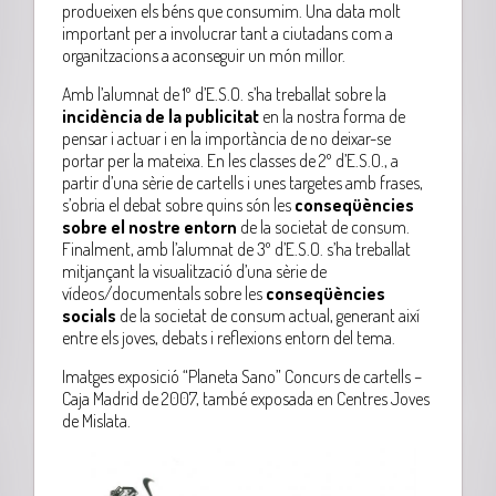
produeixen els béns que consumim. Una data molt
important per a involucrar tant a ciutadans com a
organitzacions a aconseguir un món millor.
Amb l’alumnat de 1º d’E.S.O. s’ha treballat sobre la
incidència de la publicitat
en la nostra forma de
pensar i actuar i en la importància de no deixar-se
portar per la mateixa. En les classes de 2º d’E.S.O., a
partir d’una sèrie de cartells i unes targetes amb frases,
s’obria el debat sobre quins són les
conseqüències
sobre el nostre entorn
de la societat de consum.
Finalment, amb l’alumnat de 3º d’E.S.O. s’ha treballat
mitjançant la visualització d’una sèrie de
vídeos/documentals sobre les
conseqüències
socials
de la societat de consum actual, generant així
entre els joves, debats i reflexions entorn del tema.
Imatges exposició “Planeta Sano” Concurs de cartells –
Caja Madrid de 2007, també exposada en Centres Joves
de Mislata.