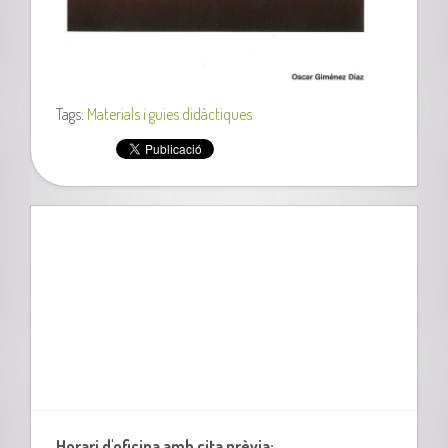
Tags:
Materials i guies didàctiques
Horari d'oficina amb cita prèvia: