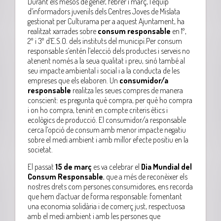
Durant els mesos de gener, febrer i març, l’equip
d’informadors juvenils dels Centres Joves de Mislata
gestionat per Culturama per a aquest Ajuntament, ha
realitzat xarrades sobre
consum responsable
en 1º,
2º i 3º d’E.S.O. dels instituts del municipi.
Per consum
responsable s’entén l’elecció dels productes i serveis no
atenent només a la seua qualitat i preu, sinó també al
seu impacte ambiental i social i a la conducta de les
empreses que els elaboren. Un
consumidor/a
responsable
realitza les seues compres de manera
conscient: es pregunta què compra, per què ho compra
i on ho compra, tenint en compte criteris ètics i
ecològics de producció. El consumidor/a responsable
cerca l’opció de consum amb menor impacte negatiu
sobre el medi ambient i amb millor efecte positiu en la
societat.
El passat
15 de març
es va celebrar el
Dia Mundial del
Consum Responsable
, que a més de reconèixer els
nostres drets com persones consumidores, ens recorda
que hem d’actuar de forma responsable: fomentant
una economia solidària i de comerç just, respectuosa
amb el medi ambient i amb les persones que