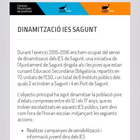
DINAMITZACIÓ IES SAGUNT
Durant l’exercici 2015-2016 ens hem ocupat del servei
de dinamització dels IES de Sagunt, una iniciativa de
l’Ajuntament de Sagunt dirigida als i les joves que estan
cursant Educació Secundària Obligatòria, repartits en
72 unitats de l’ESO, i un total de 6 Instituts públics dels
quals 2 es troben a Sagunt i 4 en Port de Sagunt.
L’objectiu principal ha sigut dinamitzar la població jove
d’edats compreses entre els 12 i els 17 anys, que es
troben escolaritzats en aquests IES públics, tant dins
com fora de l’horari escolar, mitjançant les següents
accions:
Realitzar campanyes de sensibilització i
informació juvenil dins dels IES