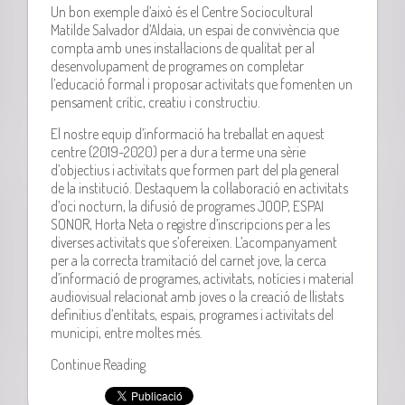
Un bon exemple d’això és el Centre Sociocultural
Matilde Salvador d’Aldaia, un espai de convivència que
compta amb unes instal·lacions de qualitat per al
desenvolupament de programes on completar
l’educació formal i proposar activitats que fomenten un
pensament crític, creatiu i constructiu.
El nostre equip d’informació ha treballat en aquest
centre (2019-2020) per a dur a terme una sèrie
d’objectius i activitats que formen part del pla general
de la institució. Destaquem la col·laboració en activitats
d’oci nocturn, la difusió de programes JOOP, ESPAI
SONOR, Horta Neta o registre d’inscripcions per a les
diverses activitats que s’ofereixen. L’acompanyament
per a la correcta tramitació del carnet jove, la cerca
d’informació de programes, activitats, notícies i material
audiovisual relacionat amb joves o la creació de llistats
definitius d’entitats, espais, programes i activitats del
municipi, entre moltes més.
Continue Reading