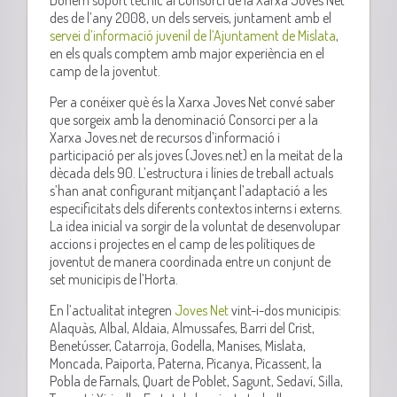
Donem suport tècnic al Consorci de la Xarxa Joves Net
des de l’any 2008, un dels serveis, juntament amb el
servei d’informació juvenil de l’Ajuntament de Mislata
,
en els quals comptem amb major experiència en el
camp de la joventut.
Per a conéixer què és la Xarxa Joves Net convé saber
que sorgeix amb la denominació Consorci per a la
Xarxa Joves.net de recursos d’informació i
participació per als joves (Joves.net) en la meitat de la
dècada dels 90. L’estructura i línies de treball actuals
s’han anat configurant mitjançant l’adaptació a les
especificitats dels diferents contextos interns i externs.
La idea inicial va sorgir de la voluntat de desenvolupar
accions i projectes en el camp de les polítiques de
joventut de manera coordinada entre un conjunt de
set municipis de l’Horta.
En l’actualitat integren
Joves Net
vint-i-dos municipis:
Alaquàs, Albal, Aldaia, Almussafes, Barri del Crist,
Benetússer, Catarroja, Godella, Manises, Mislata,
Moncada, Paiporta, Paterna, Picanya, Picassent, la
Pobla de Farnals, Quart de Poblet, Sagunt, Sedaví, Silla,