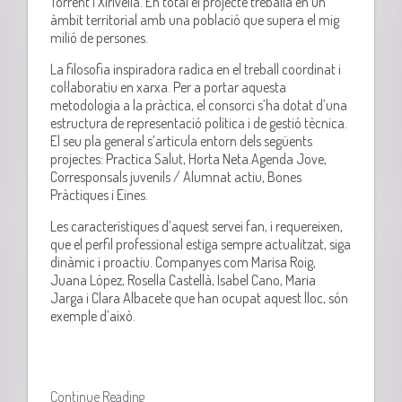
Torrent i Xirivella. En total el projecte treballa en un
àmbit territorial amb una població que supera el mig
milió de persones.
La filosofia inspiradora radica en el treball coordinat i
col·laboratiu en xarxa. Per a portar aquesta
metodologia a la pràctica, el consorci s’ha dotat d’una
estructura de representació política i de gestió tècnica.
El seu pla general s’articula entorn dels següents
projectes: Practica Salut, Horta Neta.Agenda Jove,
Corresponsals juvenils / Alumnat actiu, Bones
Pràctiques i Eines.
Les característiques d’aquest servei fan, i requereixen,
que el perfil professional estiga sempre actualitzat, siga
dinàmic i proactiu. Companyes com Marisa Roig,
Juana López, Rosella Castellà, Isabel Cano, Maria
Jarga i Clara Albacete que han ocupat aquest lloc, són
exemple d’això.
Continue Reading