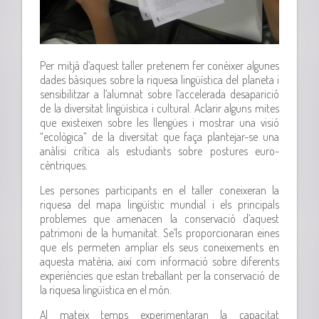
Per mitjà d’aquest taller pretenem fer conèixer algunes
dades bàsiques sobre la riquesa lingüística del planeta i
sensibilitzar a l’alumnat sobre l’accelerada desaparició
de la diversitat lingüística i cultural. Aclarir alguns mites
que existeixen sobre les llengües i mostrar una visió
“ecològica” de la diversitat que faça plantejar-se una
anàlisi crítica als estudiants sobre postures euro-
cèntriques.
Les persones participants en el taller coneixeran la
riquesa del mapa lingüístic mundial i els principals
problemes que amenacen la conservació d’aquest
patrimoni de la humanitat. Se’ls proporcionaran eines
que els permeten ampliar els seus coneixements en
aquesta matèria, així com informació sobre diferents
experiències que estan treballant per la conservació de
la riquesa lingüística en el món.
Al mateix temps experimentaran la capacitat