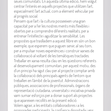
seues comunitats. En aquesta última edició, hem volgut
centrar l’interès en aquells projectes que utilitzen l’art,
especialment l’art actual, com a element vehicular per
al progrés social.
Pensem que l’art i la cultura posseeixen una gran
capacitat per a fer les nostres ments més flexibles i
obertes per a comprendre diferents realitats, per a
entrenar l’intel·lecte i aguditzar la sensibilitat. Les
propostes que traslladem a aquest llibre en són un bon
exemple, que esperem que puguen servir, al seu torn,
per a impulsar noves experiències i construir xarxes de
col·laboració al voltant de les temàtiques tractades.
Treballar en xarxa resulta clau en les qüestions referents
al desenvolupament comunitari, per aquest motiu, des
d’un principi ha sigut clau per al projecte comptar amb
la col·laboració dels principals agents de l’entorn que
treballen en l’àmbit de la joventut. Administracions
públiques, associacions de professionals, òrgans de
representació ciutadana, universitats i iniciativa privada
vam sumar esforços per a donar suport als projectes
que apareixen recollits en la present edició.
Volem agrair, a les entitats col·laboradores i a les
proposades participants, la confiança dipositada i ens