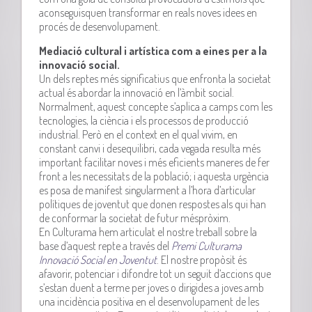
aconseguisquen transformar en reals noves idees en
procés de desenvolupament.
Mediació cultural i artística com a eines per a la
innovació social.
Un dels reptes més significatius que enfronta la societat
actual és abordar la innovació en l’àmbit social.
Normalment, aquest concepte s’aplica a camps com les
tecnologies, la ciència i els processos de producció
industrial. Però en el context en el qual vivim, en
constant canvi i desequilibri, cada vegada resulta més
important facilitar noves i més eficients maneres de fer
front a les necessitats de la població; i aquesta urgència
es posa de manifest singularment a l’hora d’articular
polítiques de joventut que donen respostes als qui han
de conformar la societat de futur méspròxim.
En Culturama hem articulat el nostre treball sobre la
base d’aquest repte a través del
Premi Culturama
Innovació Social en Joventut
. El nostre propòsit és
afavorir, potenciar i difondre tot un seguit d’accions que
s’estan duent a terme per joves o dirigides a joves amb
una incidència positiva en el desenvolupament de les