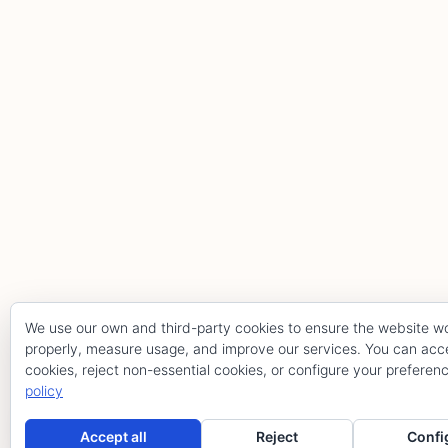
We use our own and third-party cookies to ensure the website w
properly, measure usage, and improve our services. You can acce
cookies, reject non-essential cookies, or configure your preferen
policy
Hola, pincha aquí para abrir el chat.
Accept all
Reject
Confi