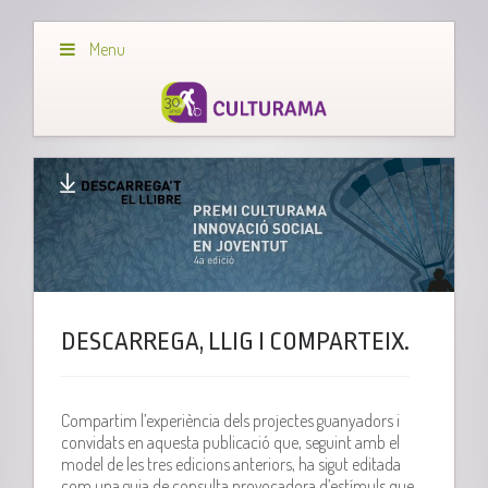
Menu
DESCARREGA, LLIG I COMPARTEIX.
Compartim l’experiència dels projectes guanyadors i
convidats en aquesta publicació que, seguint amb el
model de les tres edicions anteriors, ha sigut editada
com una guia de consulta provocadora d’estímuls que