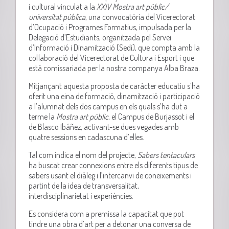
i cultural vinculat a la
XXIV Mostra art públic/
universitat pública
, una convocatòria del Vicerectorat
d’Ocupació i Programes Formatius, impulsada per la
Delegació d’Estudiants, organitzada pel Servei
d’Informació i Dinamització (Sedi), que compta amb la
col·laboració del Vicerectorat de Cultura i Esport i que
està comissariada per la nostra companya Alba Braza.
Mitjançant aquesta proposta de caràcter educatiu s’ha
oferit una eina de formació, dinamització i participació
a l’alumnat dels dos campus en els quals s’ha dut a
terme la
Mostra art públic
, el Campus de Burjassot i el
de Blasco Ibáñez, activant-se dues vegades amb
quatre sessions en cadascuna d’elles.
Tal com indica el nom del projecte,
Sabers tentaculars
ha buscat crear connexions entre els diferents tipus de
sabers usant el diàleg i l’intercanvi de coneixements i
partint de la idea de transversalitat,
interdisciplinarietat i experiències.
Es considera com a premissa la capacitat que pot
tindre una obra d’art per a detonar una conversa de