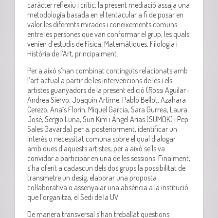
caràcter reflexiu i crític, la present mediació assaja una
metodologia basada en el tentacular a fi de posar en
valor les diferents mirades i coneixements comuns
entre les persones que van conformar el grup, les quals
venien d’estudis de Física, Matemàtiques, Filologia i
Història de l’Art, principalment.
Per a això s’han combinat continguts relacionats amb
l’art actual a partir de les intervencions de les i els
artistes guanyadors de la present edició (Rossi Aguilar i
Andrea Siervo, Joaquín Artime, Pablo Bellot, Azahara
Cerezo, Anaïs Florin, Miquel García, Sara Gurrea, Laura
José, Sergio Luna, Suri Kim i Ángel Arias (SUMOK) i Pep
Sales Gavarda) per a, posteriorment, identificar un
interés o necessitat comuna sobre el qual dialogar
amb dues d’aquests artistes, per a això se’ls va
convidar a participar en una de les sessions. Finalment,
s’ha oferit a cadascun dels dos grups la possibilitat de
transmetre un desig, elaborar una proposta
col·laborativa o assenyalar una absència a la institució
que l’organitza, el Sedi de la UV.
De manera transversal s’han treballat qüestions