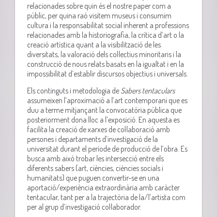
relacionades sobre quin és el nostre paper com a
públic, per quina raó visitem museus i consumim
cultura i la responsabilitat social inherent a professions
relacionades amb la historiografia, la crítica d’art o la
creació artística quant a la visibilització de les
diversitats, la valoració dels col·lectius minoritaris i la
construcció de nous relats basats en la igualtat i en la
impossibilitat d’establir discursos objectius i universals.
Els continguts i metodologia de
Sabers tentaculars
assumeixen l’aproximació a l’art contemporani que es
duu a terme mitjançant la convocatòria pública que
posteriorment dona lloc a l’exposició. En aquesta es
facilita la creació de xarxes de col·laboració amb
persones i departaments d’investigació de la
universitat durant el període de producció de l’obra. Es
busca amb això trobar les intersecció entre els
diferents sabers (art, ciències, ciències socials i
humanitats) que puguen convertir-se en una
aportació/experiència extraordinària amb caràcter
tentacular, tant per a la trajectòria de la/l’artista com
per al grup d’investigació col·laborador.