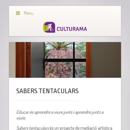
Menu
SABERS TENTACULARS
Educar
és aprendre a viure junts i aprendre junts a
viure.
Sabers tentaculars
és un projecte de mediació artística